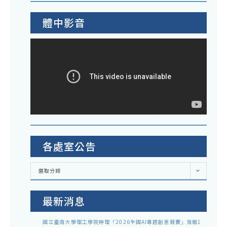
體中影音
各處室公告
各
選取分類
處
室
公
告
最新消息
國立臺南大學理工學院辦理「2026全國AI專題創意競賽」海報1