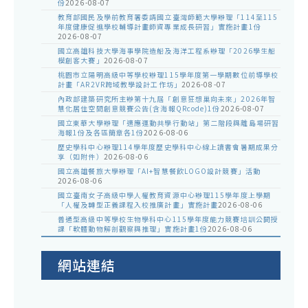
份
2026-08-07
教育部國民及學前教育署委請國立臺灣師範大學辦理「114至115
年度健康促進學校輔導計畫師資專業成長研習」實施計畫1份
2026-08-07
國立高雄科技大學海事學院造船及海洋工程系辦理「2026學生船
模創客大賽」
2026-08-07
桃園市立陽明高級中等學校辦理115學年度第一學期數位前導學校
計畫「AR2VR跨域教學設計工作坊」
2026-08-07
內政部建築研究所主辦第十九屆「創意狂想巢向未來」2026年智
慧化居住空間創意競賽公告(含海報QRcode)1份
2026-08-07
國立東華大學辦理「適應運動共學行動站」第二階段與離島場研習
海報1份及各區簡章各1份
2026-08-06
歷史學科中心辦理114學年度歷史學科中心線上讀書會暑期成果分
享（如附件）
2026-08-06
國立高雄餐旅大學辦理「AI+智慧餐飲LOGO設計競賽」活動
2026-08-06
國立臺南女子高級中學人權教育資源中心辦理115學年度上學期
「人權及轉型正義課程入校推廣計畫」實施計畫
2026-08-06
普通型高級中等學校生物學科中心115學年度能力競賽培訓公開授
課「軟體動物解剖觀察與推理」實施計畫1份
2026-08-06
網站連結