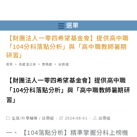
跳
轉
至
選單
主
【財團法人一零四希望基金會】提供高中職
要
「104分科落點分析」與「高中職教師暑期
內
研習」
容
首頁
>
各處室公告
>
教務處
>
註冊組
【財團法人一零四希望基金會】提供高中職
「104分科落點分析」與「高中職教師暑期研
習」
Post
Post
Post
生涯/升學輔導
/
註冊組
2024-08-01
註冊組
category:
last
author:
modified:
一、 【104落點分析】精準掌握分科上榜機