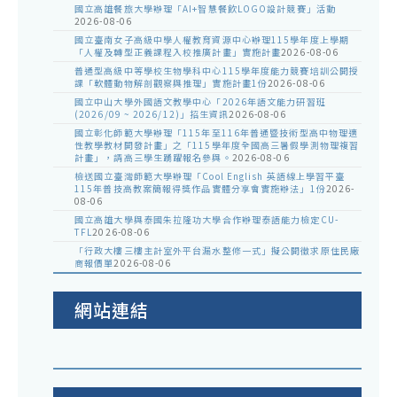
國立高雄餐旅大學辦理「AI+智慧餐飲LOGO設計競賽」活動
2026-08-06
國立臺南女子高級中學人權教育資源中心辦理115學年度上學期
「人權及轉型正義課程入校推廣計畫」實施計畫
2026-08-06
普通型高級中等學校生物學科中心115學年度能力競賽培訓公開授
課「軟體動物解剖觀察與推理」實施計畫1份
2026-08-06
國立中山大學外國語文教學中心「2026年語文能力研習班
(2026/09 ~ 2026/12)」招生資訊
2026-08-06
國立彰化師範大學辦理「115年至116年普通暨技術型高中物理適
性教學教材開發計畫」之「115學年度全國高三暑假學測物理複習
計畫」，請高三學生踴躍報名參與。
2026-08-06
檢送國立臺灣師範大學辦理「Cool English 英語線上學習平臺
115年普技高教案簡報得獎作品實體分享會實施辦法」1份
2026-
08-06
國立高雄大學與泰國朱拉隆功大學合作辦理泰語能力檢定CU-
TFL
2026-08-06
「行政大樓三樓主計室外平台漏水整修一式」擬公開徵求原住民廠
商報價單
2026-08-06
網站連結