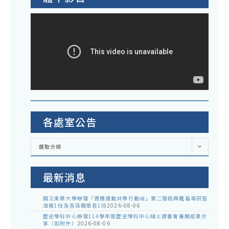
各處室公告
各
選取分類
處
室
公
告
最新消息
國立東華大學辦理「適應運動共學行動站」第二階段與離島場研習
海報1份及各區簡章各1份
2026-08-06
歷史學科中心辦理114學年度歷史學科中心線上讀書會暑期成果分
享（如附件）
2026-08-06