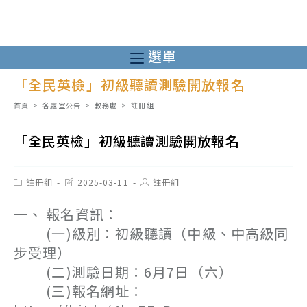
跳
轉
至
選單
主
「全民英檢」初級聽讀測驗開放報名
要
內
首頁
>
各處室公告
>
教務處
>
註冊組
容
「全民英檢」初級聽讀測驗開放報名
Post
Post
Post
註冊組
2025-03-11
註冊組
category:
last
author:
modified:
一、 報名資訊：
(一)級別：初級聽讀（中級、中高級同
步受理）
(二)測驗日期：6月7日（六）
(三)報名網址：