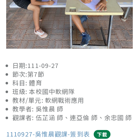
日期:111-09-27
節次:第7節
科目: 體育
班級: 本校國中軟網隊
教材/單元: 軟網戰術應用
教學者: 吳惟晨 師
觀課者: 伍芷涵 師、連亞倫 師、余忠國 師
1110927-吳惟晨觀課-簽到表
下載