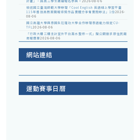
計畫」，請高三學生踴躍報名參與。
2026-08-06
檢送國立臺灣師範大學辦理「Cool English 英語線上學習平臺
115年普技高教案簡報得獎作品實體分享會實施辦法」1份
2026-
08-06
國立高雄大學與泰國朱拉隆功大學合作辦理泰語能力檢定CU-
TFL
2026-08-06
「行政大樓三樓主計室外平台漏水整修一式」擬公開徵求原住民廠
商報價單
2026-08-06
網站連結
運動賽事日曆