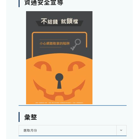
資通安全宣導
彙整
彙
選取月份
整