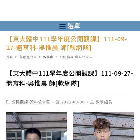
跳
轉
至
選單
主
【東大體中111學年度公開觀課】111-09-
要
27-體育科-吳惟晨 師[軟網隊]
內
容
首頁
>
各處室公告
>
教務處
>
公開觀課-資料公告區
【東大體中111學年度公開觀課】111-09-27-
體育科-吳惟晨 師[軟網隊]
Post
Post
Post
公開觀課-資料公告區
2022-09-30
教學組長
category:
last
author:
modified: