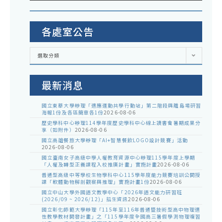
各處室公告
各
選取分類
處
室
公
告
最新消息
國立東華大學辦理「適應運動共學行動站」第二階段與離島場研習
海報1份及各區簡章各1份
2026-08-06
歷史學科中心辦理114學年度歷史學科中心線上讀書會暑期成果分
享（如附件）
2026-08-06
國立高雄餐旅大學辦理「AI+智慧餐飲LOGO設計競賽」活動
2026-08-06
國立臺南女子高級中學人權教育資源中心辦理115學年度上學期
「人權及轉型正義課程入校推廣計畫」實施計畫
2026-08-06
普通型高級中等學校生物學科中心115學年度能力競賽培訓公開授
課「軟體動物解剖觀察與推理」實施計畫1份
2026-08-06
國立中山大學外國語文教學中心「2026年語文能力研習班
(2026/09 ~ 2026/12)」招生資訊
2026-08-06
國立彰化師範大學辦理「115年至116年普通暨技術型高中物理適
性教學教材開發計畫」之「115學年度全國高三暑假學測物理複習