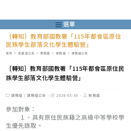
跳
轉
至
選單
主
［轉知］教育部國教署「115年都會區原住
要
民族學生部落文化學生體驗營」
內
容
首頁
>
各處室公告
>
教務處
>
課務組
>
課務組公告
［轉知］教育部國教署「115年都會區原住民
族學生部落文化學生體驗營」
Post
Post
Post
課務組
/
課務組公告
2026-05-30
教務處
category:
last
author:
modified:
參加對象：
１、具有原住民族籍之高級中等學校學
生優先錄取。