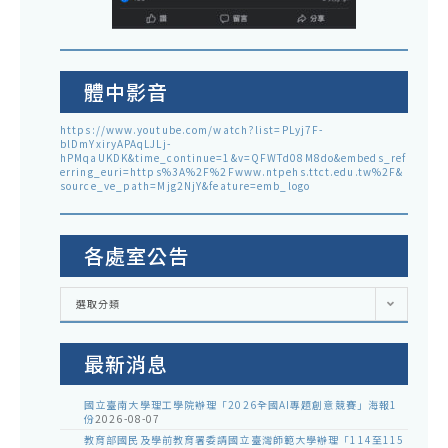
體中影音
https://www.youtube.com/watch?list=PLyj7F-
blDmYxiryAPAqLJLj-
hPMqaUKDK&time_continue=1&v=QFWTd08M8do&embeds_ref
erring_euri=https%3A%2F%2Fwww.ntpehs.ttct.edu.tw%2F&
source_ve_path=Mjg2NjY&feature=emb_logo
各處室公告
各
選取分類
處
室
公
告
最新消息
國立臺南大學理工學院辦理「2026全國AI專題創意競賽」海報1
份
2026-08-07
教育部國民及學前教育署委請國立臺灣師範大學辦理「114至115