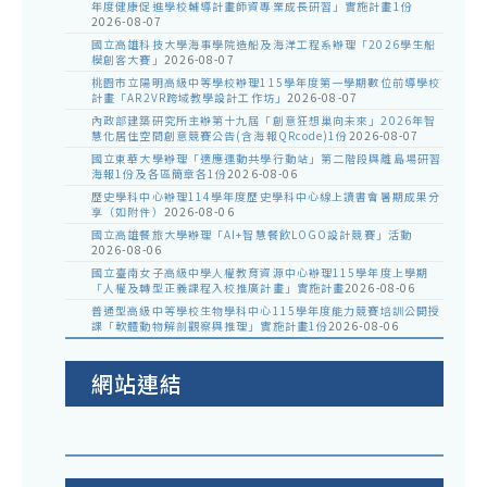
年度健康促進學校輔導計畫師資專業成長研習」實施計畫1份
2026-08-07
國立高雄科技大學海事學院造船及海洋工程系辦理「2026學生船
模創客大賽」
2026-08-07
桃園市立陽明高級中等學校辦理115學年度第一學期數位前導學校
計畫「AR2VR跨域教學設計工作坊」
2026-08-07
內政部建築研究所主辦第十九屆「創意狂想巢向未來」2026年智
慧化居住空間創意競賽公告(含海報QRcode)1份
2026-08-07
國立東華大學辦理「適應運動共學行動站」第二階段與離島場研習
海報1份及各區簡章各1份
2026-08-06
歷史學科中心辦理114學年度歷史學科中心線上讀書會暑期成果分
享（如附件）
2026-08-06
國立高雄餐旅大學辦理「AI+智慧餐飲LOGO設計競賽」活動
2026-08-06
國立臺南女子高級中學人權教育資源中心辦理115學年度上學期
「人權及轉型正義課程入校推廣計畫」實施計畫
2026-08-06
普通型高級中等學校生物學科中心115學年度能力競賽培訓公開授
課「軟體動物解剖觀察與推理」實施計畫1份
2026-08-06
網站連結