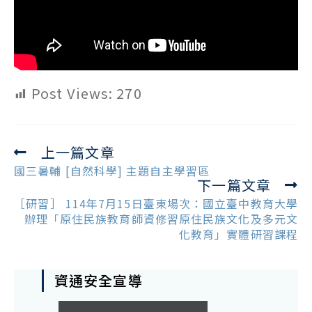
Post Views:
270
上一篇文章
Read
more
國三暑輔 [自然科學] 主題自主學習區
下一篇文章
articles
［研習］ 114年7月15日臺東場次：國立臺中教育大學
辦理「原住民族教育師資修習原住民族文化及多元文
化教育」實體研習課程
資通安全宣導