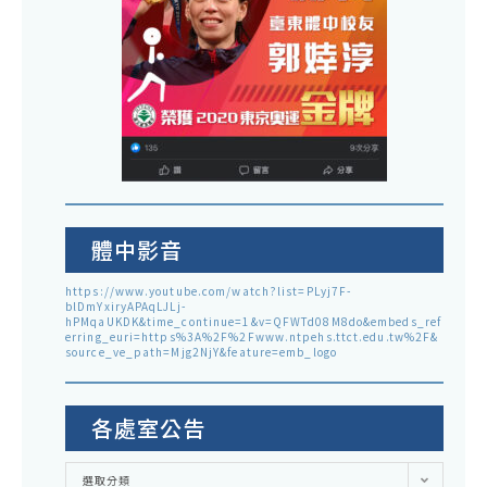
體中影音
https://www.youtube.com/watch?list=PLyj7F-
blDmYxiryAPAqLJLj-
hPMqaUKDK&time_continue=1&v=QFWTd08M8do&embeds_ref
erring_euri=https%3A%2F%2Fwww.ntpehs.ttct.edu.tw%2F&
source_ve_path=Mjg2NjY&feature=emb_logo
各處室公告
各
選取分類
處