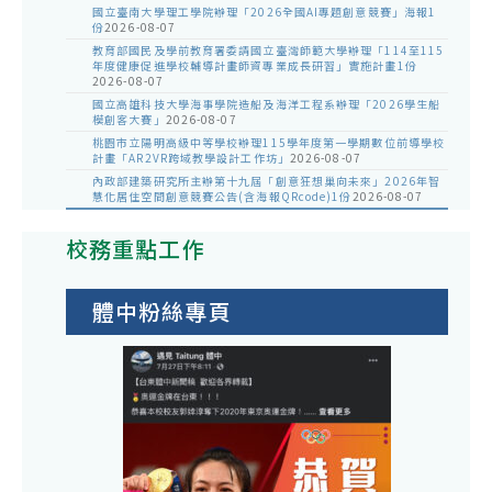
國立臺南大學理工學院辦理「2026全國AI專題創意競賽」海報1
份
2026-08-07
教育部國民及學前教育署委請國立臺灣師範大學辦理「114至115
年度健康促進學校輔導計畫師資專業成長研習」實施計畫1份
2026-08-07
國立高雄科技大學海事學院造船及海洋工程系辦理「2026學生船
模創客大賽」
2026-08-07
桃園市立陽明高級中等學校辦理115學年度第一學期數位前導學校
計畫「AR2VR跨域教學設計工作坊」
2026-08-07
內政部建築研究所主辦第十九屆「創意狂想巢向未來」2026年智
慧化居住空間創意競賽公告(含海報QRcode)1份
2026-08-07
校務重點工作
體中粉絲專頁