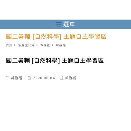
跳
轉
至
選單
主
國二暑輔 [自然科學] 主題自主學習區
要
內
首頁
>
各處室公告
>
教務處
>
課務組
容
國二暑輔 [自然科學] 主題自主學習區
Post
Post
Post
課務組
2026-08-04
教務處
category:
last
author:
modified: