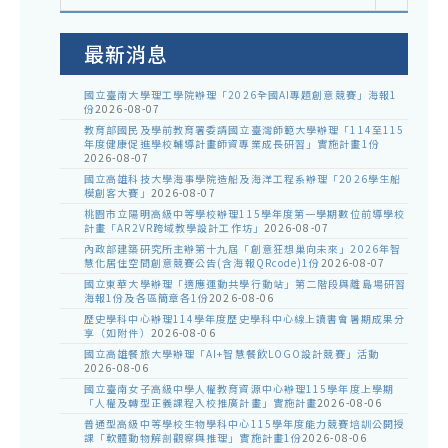
室
公
告
最新消息
國立臺南大學理工學院辦理「2026全國AI專題創意競賽」海報1
份
2026-08-07
教育部國民及學前教育署委請國立臺灣師範大學辦理「114至115
年度健康促進學校輔導計畫師資專業成長研習」實施計畫1份
2026-08-07
國立高雄科技大學海事學院造船及海洋工程系辦理「2026學生船
模創客大賽」
2026-08-07
桃園市立陽明高級中等學校辦理115學年度第一學期數位前導學校
計畫「AR2VR跨域教學設計工作坊」
2026-08-07
內政部建築研究所主辦第十九屆「創意狂想巢向未來」2026年智
慧化居住空間創意競賽公告(含海報QRcode)1份
2026-08-07
國立東華大學辦理「適應運動共學行動站」第二階段與離島場研習
海報1份及各區簡章各1份
2026-08-06
歷史學科中心辦理114學年度歷史學科中心線上讀書會暑期成果分
享（如附件）
2026-08-06
國立高雄餐旅大學辦理「AI+智慧餐飲LOGO設計競賽」活動
2026-08-06
國立臺南女子高級中學人權教育資源中心辦理115學年度上學期
「人權及轉型正義課程入校推廣計畫」實施計畫
2026-08-06
普通型高級中等學校生物學科中心115學年度能力競賽培訓公開授
課「軟體動物解剖觀察與推理」實施計畫1份
2026-08-06