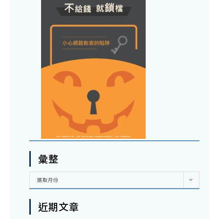
彙整
彙
選取月份
整
近期文章