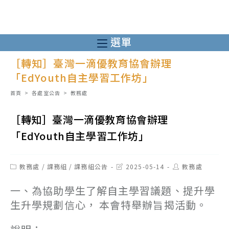
跳
轉
至
選單
主
［轉知］臺灣一滴優教育協會辦理
要
「EdYouth自主學習工作坊」
內
容
首頁
>
各處室公告
>
教務處
［轉知］臺灣一滴優教育協會辦理
「EdYouth自主學習工作坊」
Post
Post
Post
教務處
/
課務組
/
課務組公告
2025-05-14
教務處
category:
last
author:
modified:
一、為協助學生了解自主學習議題、提升學
生升學規劃信心， 本會特舉辦旨揭活動。