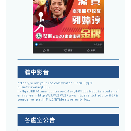
體中影音
https://www.youtube.com/watch?list=PLyj7F-
blDmYxiryAPAqLJLj-
hPMqaUKDK&time_continue=1&v=QFWTd08M8do&embeds_ref
erring_euri=https%3A%2F%2Fwww.ntpehs.ttct.edu.tw%2F&
source_ve_path=Mjg2NjY&feature=emb_logo
各處室公告
各