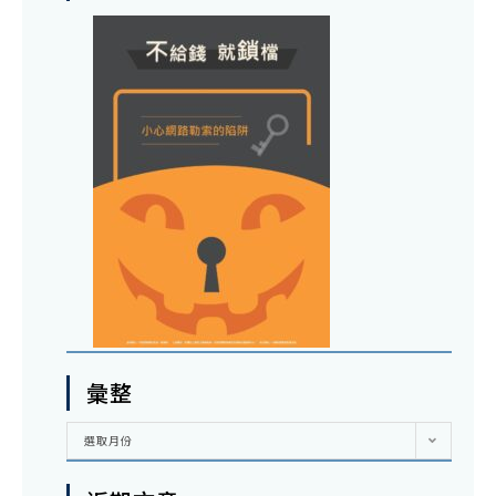
彙整
彙
選取月份
整