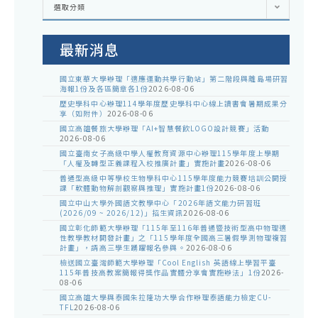
選取分類
處
室
公
告
最新消息
國立東華大學辦理「適應運動共學行動站」第二階段與離島場研習
海報1份及各區簡章各1份
2026-08-06
歷史學科中心辦理114學年度歷史學科中心線上讀書會暑期成果分
享（如附件）
2026-08-06
國立高雄餐旅大學辦理「AI+智慧餐飲LOGO設計競賽」活動
2026-08-06
國立臺南女子高級中學人權教育資源中心辦理115學年度上學期
「人權及轉型正義課程入校推廣計畫」實施計畫
2026-08-06
普通型高級中等學校生物學科中心115學年度能力競賽培訓公開授
課「軟體動物解剖觀察與推理」實施計畫1份
2026-08-06
國立中山大學外國語文教學中心「2026年語文能力研習班
(2026/09 ~ 2026/12)」招生資訊
2026-08-06
國立彰化師範大學辦理「115年至116年普通暨技術型高中物理適
性教學教材開發計畫」之「115學年度全國高三暑假學測物理複習
計畫」，請高三學生踴躍報名參與。
2026-08-06
檢送國立臺灣師範大學辦理「Cool English 英語線上學習平臺
115年普技高教案簡報得獎作品實體分享會實施辦法」1份
2026-
08-06
國立高雄大學與泰國朱拉隆功大學合作辦理泰語能力檢定CU-
TFL
2026-08-06