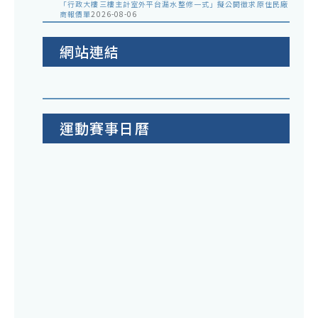
「行政大樓三樓主計室外平台漏水整修一式」擬公開徵求原住民廠
商報價單
2026-08-06
網站連結
運動賽事日曆