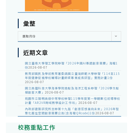
彙整
彙
選取月份
整
近期文章
國立臺南大學理工學院辦理「2026全國AI專題創意競賽」海報1
份
2026-08-07
教育部國民及學前教育署委請國立臺灣師範大學辦理「114至115
年度健康促進學校輔導計畫師資專業成長研習」實施計畫1份
2026-08-07
國立高雄科技大學海事學院造船及海洋工程系辦理「2026學生船
模創客大賽」
2026-08-07
桃園市立陽明高級中等學校辦理115學年度第一學期數位前導學校
計畫「AR2VR跨域教學設計工作坊」
2026-08-07
內政部建築研究所主辦第十九屆「創意狂想巢向未來」2026年智
慧化居住空間創意競賽公告(含海報QRcode)1份
2026-08-07
校務重點工作