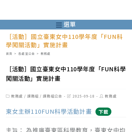
跳
轉
至
選單
主
［活動］國立臺東女中110學年度「FUN科
要
學闖關活動」實施計畫
內
容
首頁
>
各處室公告
>
教務處
［活動］國立臺東女中110學年度「FUN科學
闖關活動」實施計畫
Post
Post
Post
教務處
/
課務組
/
課務組公告
2025-09-18
教務處
category:
last
author:
modified:
東女主辦110FUN科學活動計畫
下載
主旨： 為推廣臺東區科學教育，臺東女中均