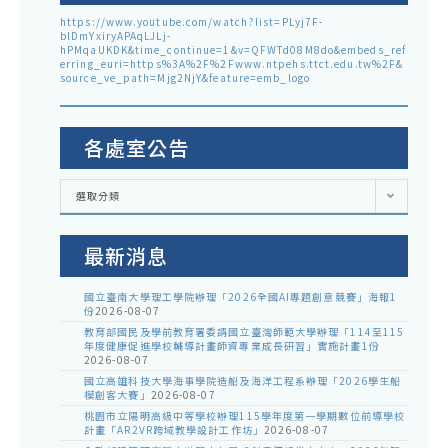
https://www.youtube.com/watch?list=PLyj7F-
blDmYxiryAPAqLJLj-
hPMqaUKDK&time_continue=1&v=QFWTd08M8do&embeds_ref
erring_euri=https%3A%2F%2Fwww.ntpehs.ttct.edu.tw%2F&
source_ve_path=Mjg2NjY&feature=emb_logo
各處室公告
各
選取分類
處
室
公
告
最新消息
國立臺南大學理工學院辦理「2026全國AI專題創意競賽」海報1
份
2026-08-07
教育部國民及學前教育署委請國立臺灣師範大學辦理「114至115
年度健康促進學校輔導計畫師資專業成長研習」實施計畫1份
2026-08-07
國立高雄科技大學海事學院造船及海洋工程系辦理「2026學生船
模創客大賽」
2026-08-07
桃園市立陽明高級中等學校辦理115學年度第一學期數位前導學校
計畫「AR2VR跨域教學設計工作坊」
2026-08-07