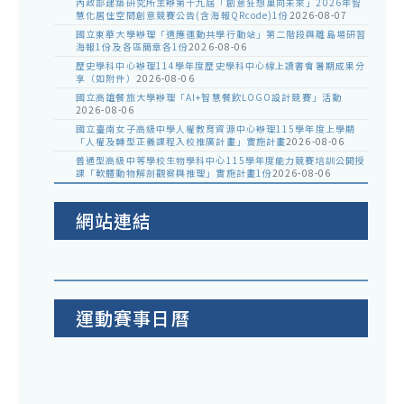
內政部建築研究所主辦第十九屆「創意狂想巢向未來」2026年智
慧化居住空間創意競賽公告(含海報QRcode)1份
2026-08-07
國立東華大學辦理「適應運動共學行動站」第二階段與離島場研習
海報1份及各區簡章各1份
2026-08-06
歷史學科中心辦理114學年度歷史學科中心線上讀書會暑期成果分
享（如附件）
2026-08-06
國立高雄餐旅大學辦理「AI+智慧餐飲LOGO設計競賽」活動
2026-08-06
國立臺南女子高級中學人權教育資源中心辦理115學年度上學期
「人權及轉型正義課程入校推廣計畫」實施計畫
2026-08-06
普通型高級中等學校生物學科中心115學年度能力競賽培訓公開授
課「軟體動物解剖觀察與推理」實施計畫1份
2026-08-06
網站連結
運動賽事日曆