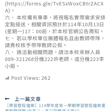
(https://forms.gle/TvESxWoxCBtrZACX
A)。
六、 本校備有專車，將視報名實際需求安排
定點接送，相關資訊預計於114年10月13日
(星期一)17：00前，於本校官網公告周知。
七、 若以學校單位團體報名且由教師帶隊，
請貴校核予帶隊教師公假。
八、 遇活動相關問題，請洽本校承辦人員
089-321268分機222許老師，或分機223李
小姐。
Post Views:
262
上一篇文章
Read
more
［學習歷程檔案］114學年度第一學期學習歷程檔案重
articles
要時間提醒(升高二、高三同學請注意!!)