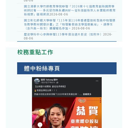
08-06
國立清華大學竹師教育學院辦理「2026第十七屆教育創新國際學
術研討會——多元協作與永續共好～從科技創新到人本實踐的教育
新視野」徵稿資訊
2026-08-06
國立彰化師範大學辦理「115年至116年普通暨技術型高中物理適
性教學教材開發計畫」之「物理暑假自主學習啟航站」，請學生
（含升高一新生）踴躍報名參加。
2026-08-06
歷史學科中心參與辦理115學年度台語片影史（如附件）
2026-
08-06
校務重點工作
體中粉絲專頁