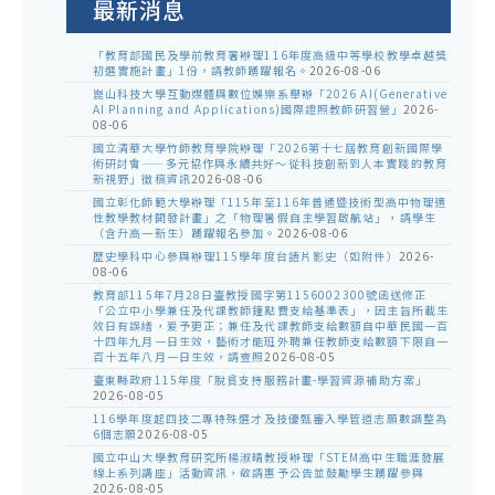
最新消息
「教育部國民及學前教育署辦理116年度高級中等學校教學卓越獎
初選實施計畫」1份，請教師踴躍報名。
2026-08-06
崑山科技大學互動媒體與數位娛樂系舉辦「2026 AI(Generative
AI Planning and Applications)國際證照教師研習營」
2026-
08-06
國立清華大學竹師教育學院辦理「2026第十七屆教育創新國際學
術研討會——多元協作與永續共好～從科技創新到人本實踐的教育
新視野」徵稿資訊
2026-08-06
國立彰化師範大學辦理「115年至116年普通暨技術型高中物理適
性教學教材開發計畫」之「物理暑假自主學習啟航站」，請學生
（含升高一新生）踴躍報名參加。
2026-08-06
歷史學科中心參與辦理115學年度台語片影史（如附件）
2026-
08-06
教育部115年7月28日臺教授國字第1156002300號函送修正
「公立中小學兼任及代課教師鐘點費支給基準表」，因主旨所載生
效日有誤繕，爰予更正；兼任及代課教師支給數額自中華民國一百
十四年九月一日生效，藝術才能班外聘兼任教師支給數額下限自一
百十五年八月一日生效，請查照
2026-08-05
臺東縣政府115年度「脫貧支持服務計畫-學習資源補助方案」
2026-08-05
116學年度起四技二專特殊選才及技優甄審入學管道志願數調整為
6個志願
2026-08-05
國立中山大學教育研究所楊淑晴教授辦理「STEM高中生職涯發展
線上系列講座」活動資訊，敬請惠予公告並鼓勵學生踴躍參與
2026-08-05