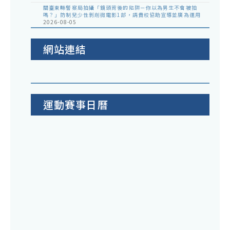
關臺東縣警察局拍攝「鏡頭背後的陷阱－你以為男生不會被拍
嗎？」防制兒少性剝削微電影1部，請貴校協助宣導並廣為運用
2026-08-05
網站連結
運動賽事日曆