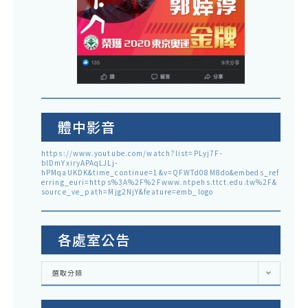
體中影音
https://www.youtube.com/watch?list=PLyj7F-
blDmYxiryAPAqLJLj-
hPMqaUKDK&time_continue=1&v=QFWTd08M8do&embeds_ref
erring_euri=https%3A%2F%2Fwww.ntpehs.ttct.edu.tw%2F&
source_ve_path=Mjg2NjY&feature=emb_logo
各處室公告
各
選取分類
處
室
公
告