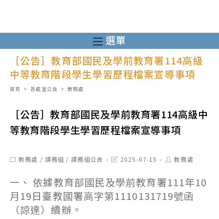
跳
轉
至
選單
主
［公告］教育部國民及學前教育署114高級
要
中等教育階段學生學習歷程檔案宣導事項
內
容
首頁
>
各處室公告
>
教務處
［公告］教育部國民及學前教育署114高級中
等教育階段學生學習歷程檔案宣導事項
Post
Post
Post
教務處
/
課務組
/
課務組公告
2025-07-15
教務處
category:
last
author:
modified:
一、 依據教育部國民及學前教育署111年10
月19日臺教國署高字第1110131719號函
（諒達）續辦。