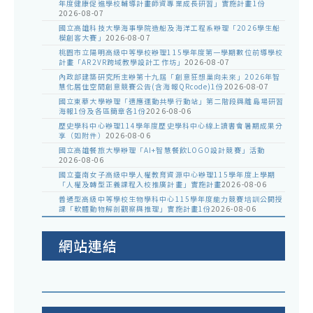
年度健康促進學校輔導計畫師資專業成長研習」實施計畫1份
2026-08-07
國立高雄科技大學海事學院造船及海洋工程系辦理「2026學生船
模創客大賽」
2026-08-07
桃園市立陽明高級中等學校辦理115學年度第一學期數位前導學校
計畫「AR2VR跨域教學設計工作坊」
2026-08-07
內政部建築研究所主辦第十九屆「創意狂想巢向未來」2026年智
慧化居住空間創意競賽公告(含海報QRcode)1份
2026-08-07
國立東華大學辦理「適應運動共學行動站」第二階段與離島場研習
海報1份及各區簡章各1份
2026-08-06
歷史學科中心辦理114學年度歷史學科中心線上讀書會暑期成果分
享（如附件）
2026-08-06
國立高雄餐旅大學辦理「AI+智慧餐飲LOGO設計競賽」活動
2026-08-06
國立臺南女子高級中學人權教育資源中心辦理115學年度上學期
「人權及轉型正義課程入校推廣計畫」實施計畫
2026-08-06
普通型高級中等學校生物學科中心115學年度能力競賽培訓公開授
課「軟體動物解剖觀察與推理」實施計畫1份
2026-08-06
網站連結