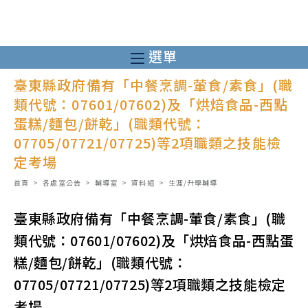
跳
轉
至
選單
主
臺東縣政府備有「中餐烹調-葷食/素食」(職
要
類代號：07601/07602)及「烘焙食品-西點
內
蛋糕/麵包/餅乾」(職類代號：
容
07705/07721/07725)等2項職類之技能檢
定考場
首頁
>
各處室公告
>
輔導室
>
資料組
>
生涯/升學輔導
臺東縣政府備有「中餐烹調-葷食/素食」(職
類代號：07601/07602)及「烘焙食品-西點蛋
糕/麵包/餅乾」(職類代號：
07705/07721/07725)等2項職類之技能檢定
考場