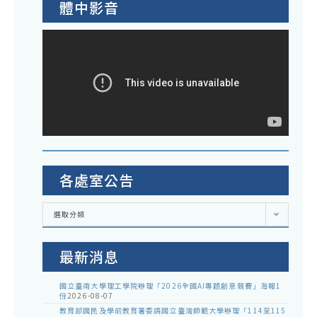
體中影音
各處室公告
各
選取分類
處
室
公
告
最新消息
國立臺南大學理工學院辦理「2026全國AI專題創意競賽」海報1
份
2026-08-07
教育部國民及學前教育署委請國立臺灣師範大學辦理「114至115