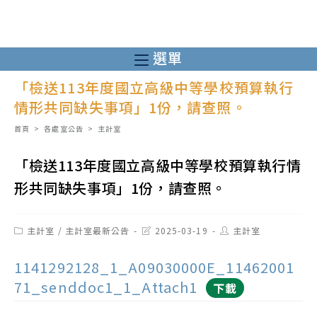
跳
轉
至
選單
主
「檢送113年度國立高級中等學校預算執行
要
情形共同缺失事項」1份，請查照。
內
容
首頁
>
各處室公告
>
主計室
「檢送113年度國立高級中等學校預算執行情
形共同缺失事項」1份，請查照。
Post
Post
Post
主計室
/
主計室最新公告
2025-03-19
主計室
category:
last
author:
modified:
1141292128_1_A09030000E_11462001
71_senddoc1_1_Attach1
下載