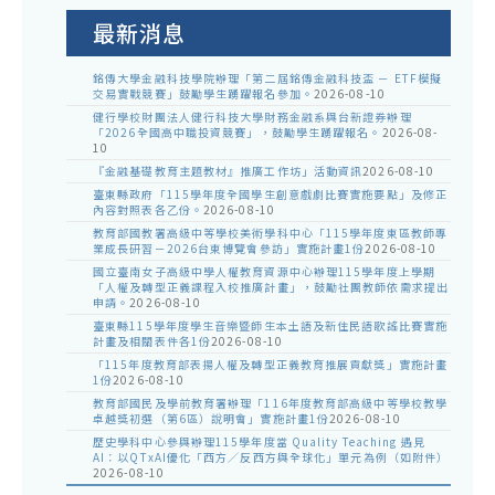
公
告
最新消息
銘傳大學金融科技學院辦理「第二屆銘傳金融科技盃 － ETF模擬
交易實戰競賽」鼓勵學生踴躍報名參加。
2026-08-10
健行學校財團法人健行科技大學財務金融系與台新證券辦理
「2026全國高中職投資競賽」，鼓勵學生踴躍報名。
2026-08-
10
『金融基礎教育主題教材』推廣工作坊」活動資訊
2026-08-10
臺東縣政府「115學年度全國學生創意戲劇比賽實施要點」及修正
內容對照表各乙份。
2026-08-10
教育部國教署高級中等學校美術學科中心「115學年度東區教師專
業成長研習－2026台東博覽會參訪」實施計畫1份
2026-08-10
國立臺南女子高級中學人權教育資源中心辦理115學年度上學期
「人權及轉型正義課程入校推廣計畫」，鼓勵社團教師依需求提出
申請。
2026-08-10
臺東縣115學年度學生音樂暨師生本土語及新住民語歌謠比賽實施
計畫及相關表件各1份
2026-08-10
「115年度教育部表揚人權及轉型正義教育推展貢獻獎」實施計畫
1份
2026-08-10
教育部國民及學前教育署辦理「116年度教育部高級中等學校教學
卓越獎初選（第6區）說明會」實施計畫1份
2026-08-10
歷史學科中心參與辦理115學年度當 Quality Teaching 遇見
AI：以QTxAI優化「西方／反西方與全球化」單元為例（如附件）
2026-08-10