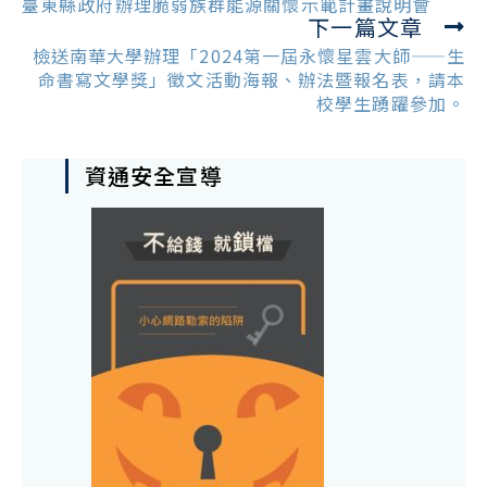
more
臺東縣政府辦理脆弱族群能源關懷示範計畫說明會
下一篇文章
articles
檢送南華大學辦理「2024第一屆永懷星雲大師——生
命書寫文學獎」徵文活動海報、辦法暨報名表，請本
校學生踴躍參加。
資通安全宣導