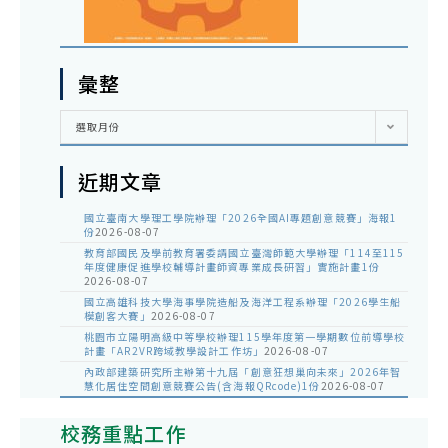
彙整
彙
選取月份
整
近期文章
國立臺南大學理工學院辦理「2026全國AI專題創意競賽」海報1
份
2026-08-07
教育部國民及學前教育署委請國立臺灣師範大學辦理「114至115
年度健康促進學校輔導計畫師資專業成長研習」實施計畫1份
2026-08-07
國立高雄科技大學海事學院造船及海洋工程系辦理「2026學生船
模創客大賽」
2026-08-07
桃園市立陽明高級中等學校辦理115學年度第一學期數位前導學校
計畫「AR2VR跨域教學設計工作坊」
2026-08-07
內政部建築研究所主辦第十九屆「創意狂想巢向未來」2026年智
慧化居住空間創意競賽公告(含海報QRcode)1份
2026-08-07
校務重點工作