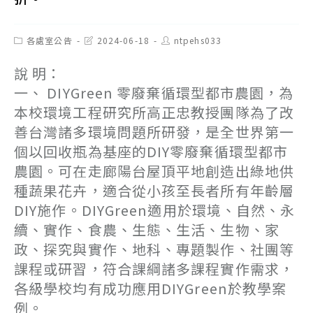
Post
Post
Post
各處室公告
2024-06-18
ntpehs033
category:
last
author:
modified:
說 明：
一、 DIYGreen 零廢棄循環型都市農園，為
本校環境工程研究所高正忠教授團隊為了改
善台灣諸多環境問題所研發，是全世界第一
個以回收瓶為基座的DIY零廢棄循環型都市
農園。可在走廊陽台屋頂平地創造出綠地供
種蔬果花卉，適合從小孩至長者所有年齡層
DIY施作。DIYGreen適用於環境、自然、永
續、實作、食農、生態、生活、生物、家
政、探究與實作、地科、專題製作、社團等
課程或研習，符合課綱諸多課程實作需求，
各級學校均有成功應用DIYGreen於教學案
例。