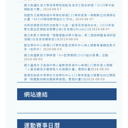
國立高雄科技大學海事學院造船及海洋工程系辦理「2026學生船
模創客大賽」
2026-08-07
桃園市立陽明高級中等學校辦理115學年度第一學期數位前導學校
計畫「AR2VR跨域教學設計工作坊」
2026-08-07
內政部建築研究所主辦第十九屆「創意狂想巢向未來」2026年智
慧化居住空間創意競賽公告(含海報QRcode)1份
2026-08-07
國立東華大學辦理「適應運動共學行動站」第二階段與離島場研習
海報1份及各區簡章各1份
2026-08-06
歷史學科中心辦理114學年度歷史學科中心線上讀書會暑期成果分
享（如附件）
2026-08-06
國立高雄餐旅大學辦理「AI+智慧餐飲LOGO設計競賽」活動
2026-08-06
國立臺南女子高級中學人權教育資源中心辦理115學年度上學期
「人權及轉型正義課程入校推廣計畫」實施計畫
2026-08-06
普通型高級中等學校生物學科中心115學年度能力競賽培訓公開授
課「軟體動物解剖觀察與推理」實施計畫1份
2026-08-06
網站連結
運動賽事日曆