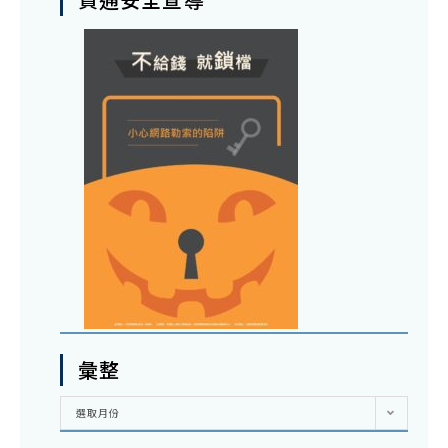
彙整
彙
選取月份
整