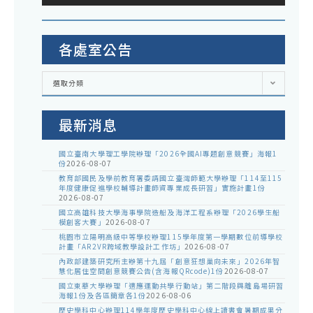
各處室公告
各
選取分類
處
室
公
告
最新消息
國立臺南大學理工學院辦理「2026全國AI專題創意競賽」海報1
份
2026-08-07
教育部國民及學前教育署委請國立臺灣師範大學辦理「114至115
年度健康促進學校輔導計畫師資專業成長研習」實施計畫1份
2026-08-07
國立高雄科技大學海事學院造船及海洋工程系辦理「2026學生船
模創客大賽」
2026-08-07
桃園市立陽明高級中等學校辦理115學年度第一學期數位前導學校
計畫「AR2VR跨域教學設計工作坊」
2026-08-07
內政部建築研究所主辦第十九屆「創意狂想巢向未來」2026年智
慧化居住空間創意競賽公告(含海報QRcode)1份
2026-08-07
國立東華大學辦理「適應運動共學行動站」第二階段與離島場研習
海報1份及各區簡章各1份
2026-08-06
歷史學科中心辦理114學年度歷史學科中心線上讀書會暑期成果分