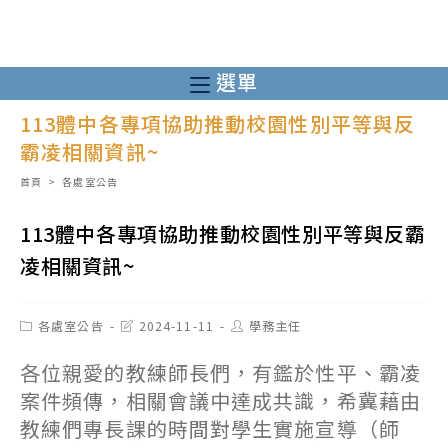
跳
轉
至
選單
主
113體中各專項協助推動校園性別平等與反
要
霸凌相關資訊~
內
容
首頁
>
各處室公告
113體中各專項協助推動校園性別平等與反霸
凌相關資訊~
Post
Post
Post
各處室公告
2024-11-11
學務主任
category:
last
author:
modified:
各位親愛的教練師長們，有鑑於性平、霸凌
案件頻傳，相關會議中達成共識，希冀藉由
教練們專長課的時間對學生實施宣導（師