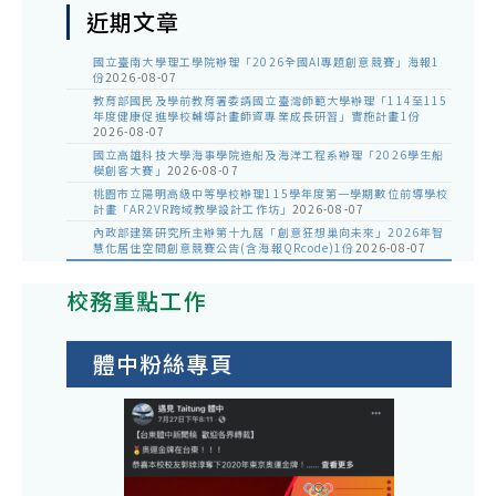
近期文章
國立臺南大學理工學院辦理「2026全國AI專題創意競賽」海報1
份
2026-08-07
教育部國民及學前教育署委請國立臺灣師範大學辦理「114至115
年度健康促進學校輔導計畫師資專業成長研習」實施計畫1份
2026-08-07
國立高雄科技大學海事學院造船及海洋工程系辦理「2026學生船
模創客大賽」
2026-08-07
桃園市立陽明高級中等學校辦理115學年度第一學期數位前導學校
計畫「AR2VR跨域教學設計工作坊」
2026-08-07
內政部建築研究所主辦第十九屆「創意狂想巢向未來」2026年智
慧化居住空間創意競賽公告(含海報QRcode)1份
2026-08-07
校務重點工作
體中粉絲專頁