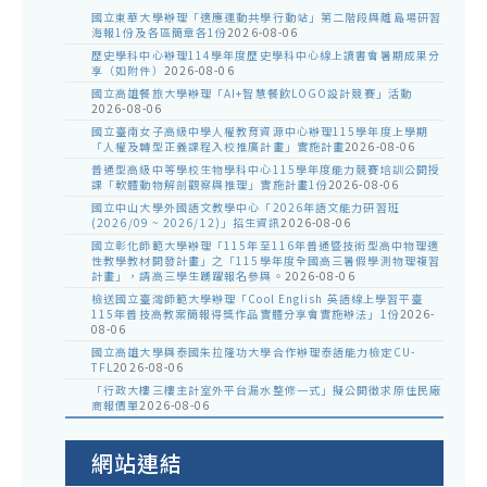
國立東華大學辦理「適應運動共學行動站」第二階段與離島場研習
海報1份及各區簡章各1份
2026-08-06
歷史學科中心辦理114學年度歷史學科中心線上讀書會暑期成果分
享（如附件）
2026-08-06
國立高雄餐旅大學辦理「AI+智慧餐飲LOGO設計競賽」活動
2026-08-06
國立臺南女子高級中學人權教育資源中心辦理115學年度上學期
「人權及轉型正義課程入校推廣計畫」實施計畫
2026-08-06
普通型高級中等學校生物學科中心115學年度能力競賽培訓公開授
課「軟體動物解剖觀察與推理」實施計畫1份
2026-08-06
國立中山大學外國語文教學中心「2026年語文能力研習班
(2026/09 ~ 2026/12)」招生資訊
2026-08-06
國立彰化師範大學辦理「115年至116年普通暨技術型高中物理適
性教學教材開發計畫」之「115學年度全國高三暑假學測物理複習
計畫」，請高三學生踴躍報名參與。
2026-08-06
檢送國立臺灣師範大學辦理「Cool English 英語線上學習平臺
115年普技高教案簡報得獎作品實體分享會實施辦法」1份
2026-
08-06
國立高雄大學與泰國朱拉隆功大學合作辦理泰語能力檢定CU-
TFL
2026-08-06
「行政大樓三樓主計室外平台漏水整修一式」擬公開徵求原住民廠
商報價單
2026-08-06
網站連結