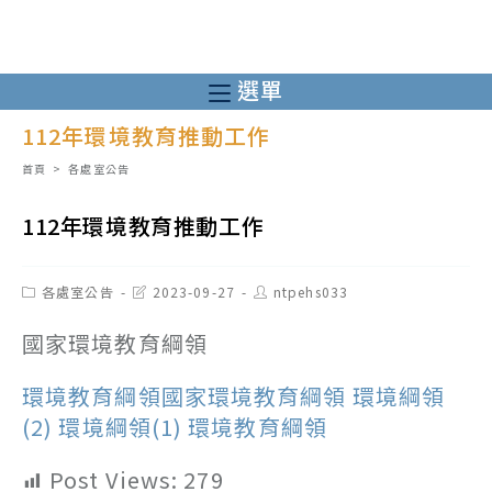
跳
轉
至
選單
主
112年環境教育推動工作
要
內
首頁
>
各處室公告
容
112年環境教育推動工作
Post
Post
Post
各處室公告
2023-09-27
ntpehs033
category:
last
author:
modified:
國家環境教育綱領
環境教育綱領
國家環境教育綱領
環境綱領
(2)
環境綱領(1)
環境教育綱領
Post Views:
279