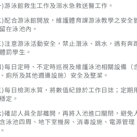
一)游泳館救生工作及溺水急救送醫工作。
二)配合游泳館開放，維護體育課游泳教學之安
留在泳池內。
三)注意游泳活動安全，禁止潛泳、跳水，遇有
體罰學生。
四)每日定時、不定時巡視及維護泳池相關設備
、廁所及其他週邊設施）安全及整潔。
五)每日檢測水質，將數值紀錄於工作日誌；定
穩定。
六)確認人員全部離開，再將入池進口關閉，避
含泳池四周、地下室機房、消毒設施、電源管理
。