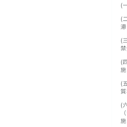
(
(
滯
(
禁
(
施
(
質
(
（
施