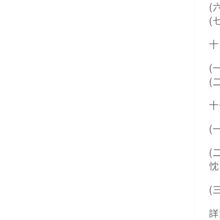
(
(
十
(
(
十
(
(
忱
(
詳