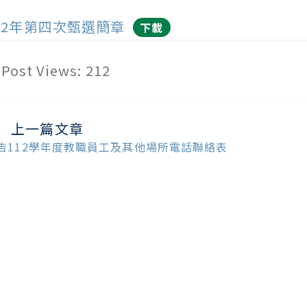
12年第四次甄選簡章
下載
Post Views:
212
上一篇文章
ead
ore
告112學年度教職員工及其他場所電話聯絡表
ticles