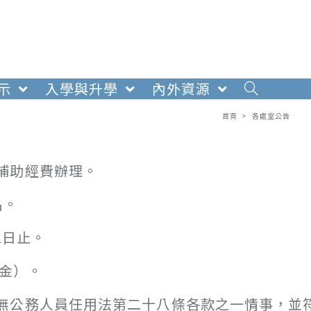
示
入學與升學
內外資源
首頁
>
各處室公告
補助經費辦理。
名。
1日止。
獎金）。
無公務人員任用法第二十八條各款之一情事，並