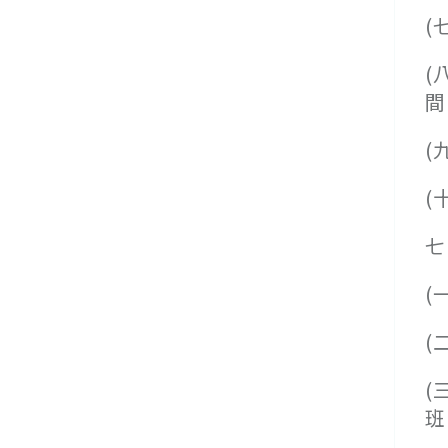
(
(
間
(
(
七
(
(
(
班