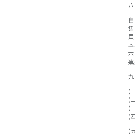
八
自
售
員
本
本
連
九
(
(
(
(
(