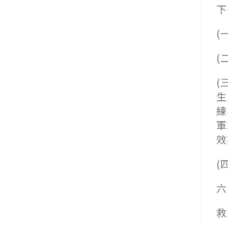
下
(
(
(
生
練
軍
效
(
六
救