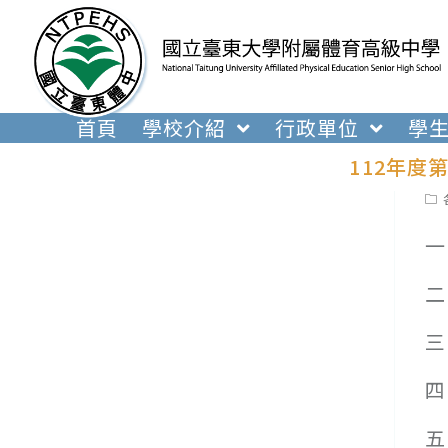
跳
轉
至
主
要
首頁
學校介紹
行政單位
學
內
112年度
容
Pos
cat
一
二
三
四
五