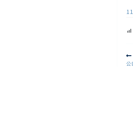
1
R
m
公
ar