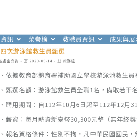
生資訊
榮譽榜
教職員資訊
成果與展
第四次游泳館救生員甄選
t
Post
Post
各處室公告
2023-09-14
庶務組
egory:
last
author:
modified:
、依據教育部體育署補助國立學校游泳池救生員
、甄選名額：游泳館救生員全職1名，備取若干
、聘用期間：自112年10月6日起至112年12月3
、薪資：每月薪資新臺幣30,300元整（無年終
、報名資格條件：性別不拘，凡中華民國國民，