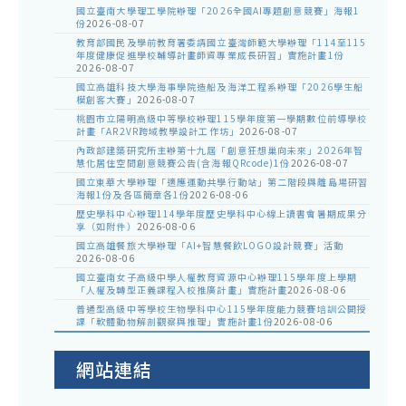
國立臺南大學理工學院辦理「2026全國AI專題創意競賽」海報1
份
2026-08-07
教育部國民及學前教育署委請國立臺灣師範大學辦理「114至115
年度健康促進學校輔導計畫師資專業成長研習」實施計畫1份
2026-08-07
國立高雄科技大學海事學院造船及海洋工程系辦理「2026學生船
模創客大賽」
2026-08-07
桃園市立陽明高級中等學校辦理115學年度第一學期數位前導學校
計畫「AR2VR跨域教學設計工作坊」
2026-08-07
內政部建築研究所主辦第十九屆「創意狂想巢向未來」2026年智
慧化居住空間創意競賽公告(含海報QRcode)1份
2026-08-07
國立東華大學辦理「適應運動共學行動站」第二階段與離島場研習
海報1份及各區簡章各1份
2026-08-06
歷史學科中心辦理114學年度歷史學科中心線上讀書會暑期成果分
享（如附件）
2026-08-06
國立高雄餐旅大學辦理「AI+智慧餐飲LOGO設計競賽」活動
2026-08-06
國立臺南女子高級中學人權教育資源中心辦理115學年度上學期
「人權及轉型正義課程入校推廣計畫」實施計畫
2026-08-06
普通型高級中等學校生物學科中心115學年度能力競賽培訓公開授
課「軟體動物解剖觀察與推理」實施計畫1份
2026-08-06
網站連結