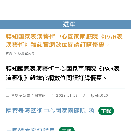
跳
轉
至
選單
主
轉知國家表演藝術中心國家兩廳院《PAR表
要
演藝術》雜誌官網數位閱讀訂購優惠。
內
容
首頁
>
各處室公告
轉知國家表演藝術中心國家兩廳院《PAR表
演藝術》雜誌官網數位閱讀訂購優惠。
Post
Post
Post
各處室公告
/
圖書館
2023-11-23
ntpehs020
category:
last
author:
modified:
國家表演藝術中心國家兩廳院-函
下載
－團體方案訂購單