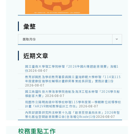
彙整
彙
選取月份
整
近期文章
國立臺南大學理工學院辦理「2026全國AI專題創意競賽」海報1
份
2026-08-07
教育部國民及學前教育署委請國立臺灣師範大學辦理「114至115
年度健康促進學校輔導計畫師資專業成長研習」實施計畫1份
2026-08-07
國立高雄科技大學海事學院造船及海洋工程系辦理「2026學生船
模創客大賽」
2026-08-07
桃園市立陽明高級中等學校辦理115學年度第一學期數位前導學校
計畫「AR2VR跨域教學設計工作坊」
2026-08-07
內政部建築研究所主辦第十九屆「創意狂想巢向未來」2026年智
慧化居住空間創意競賽公告(含海報QRcode)1份
2026-08-07
校務重點工作