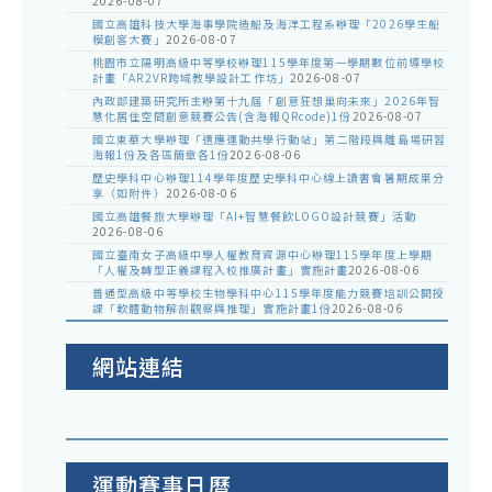
2026-08-07
國立高雄科技大學海事學院造船及海洋工程系辦理「2026學生船
模創客大賽」
2026-08-07
桃園市立陽明高級中等學校辦理115學年度第一學期數位前導學校
計畫「AR2VR跨域教學設計工作坊」
2026-08-07
內政部建築研究所主辦第十九屆「創意狂想巢向未來」2026年智
慧化居住空間創意競賽公告(含海報QRcode)1份
2026-08-07
國立東華大學辦理「適應運動共學行動站」第二階段與離島場研習
海報1份及各區簡章各1份
2026-08-06
歷史學科中心辦理114學年度歷史學科中心線上讀書會暑期成果分
享（如附件）
2026-08-06
國立高雄餐旅大學辦理「AI+智慧餐飲LOGO設計競賽」活動
2026-08-06
國立臺南女子高級中學人權教育資源中心辦理115學年度上學期
「人權及轉型正義課程入校推廣計畫」實施計畫
2026-08-06
普通型高級中等學校生物學科中心115學年度能力競賽培訓公開授
課「軟體動物解剖觀察與推理」實施計畫1份
2026-08-06
網站連結
運動賽事日曆