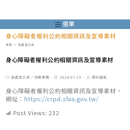
跳
轉
至
選單
主
身心障礙者權利公約相關資訊及宣導素材
要
內
首頁
>
各處室公告
容
身心障礙者權利公約相關資訊及宣導素材
Post
Post
Post
各處室公告
/
特教業務
2024-07-19
資料組長
category:
last
author:
modified:
身心障礙者權利公約相關資訊及宣導素材，
網址：
https://crpd.sfaa.gov.tw/
Post Views:
232