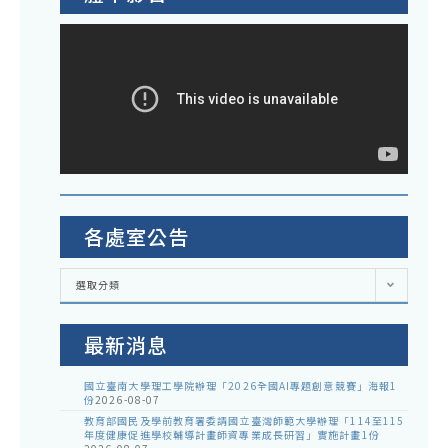
各處室公告
各
選取分類
處
室
公
告
最新消息
國立臺南大學理工學院辦理「2026全國AI專題創意競賽」海報1
份
2026-08-07
教育部國民及學前教育署委請國立臺灣師範大學辦理「114至115
年度健康促進學校輔導計畫師資專業成長研習」實施計畫1份