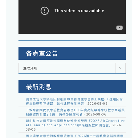
各處室公告
各
選取分類
處
室
公
告
最新消息
國立成功大學辦理因材網高中生物自主學習線上講座-「運用因材
網生物學習不迷路！數位課程有效學習」
2026-08-06
「教育部國民及學前教育署辦理116年度高級中等學校教學卓越獎
初選實施計畫」1份，請教師踴躍報名。
2026-08-06
崑山科技大學互動媒體與數位娛樂系舉辦「2026 AI(Generative
AI Planning and Applications)國際證照教師研習營」
2026-
08-06
國立清華大學竹師教育學院辦理「2026第十七屆教育創新國際學