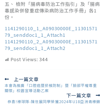
五、 檢附「腸病毒防治工作指引」及「腸病
毒感染併發重症傳染病防治工作手冊」各1
份。
1141290110_1_A09030000E_11301571
79_senddoc1_1_Attach1
1141290110_2_A09030000E_11301571
79_senddoc1_1_Attach2
Post Views:
344
上一篇文章
Read
more
本會為推廣「口腔癌暨菸檳防制」暨「臉部平權尊重
articles
關懷」校園宣導活動乙案
下一篇文章
恭喜!棒球隊-陳世展同學榮獲2024年U18亞洲青棒錦