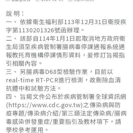
category:
last
author:
modified:
說 明：
一、 依據衛生福利部113年12月31日衛授疾
字第1130201326號函辦理。
二、 該部自114年1月1日起取消地方政府衛
生局須至疾病管制署腸病毒停課通報系統通
報教托育機構停課情形資料，爰修訂旨揭指
引相關內容。
三、 另腸病毒D68型檢驗作業，目前以
real-time RT-PCR進行檢測，故刪除血清
抗體中和試驗方法。
四、 旨揭文件公布於疾病管制署全球資訊網
(https://www.cdc.gov.tw)之傳染病與防
疫專題/傳染病介紹/第三類法定傳染病/腸病
毒感染併發重症/重要指引及教材項下，請
學校參考運用。