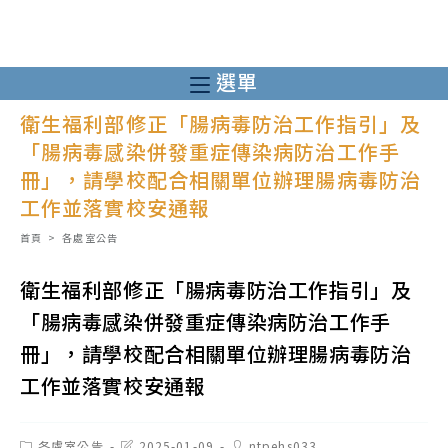
跳
轉
至
選單
主
衛生福利部修正「腸病毒防治工作指引」及
要
「腸病毒感染併發重症傳染病防治工作手
內
冊」，請學校配合相關單位辦理腸病毒防治
容
工作並落實校安通報
首頁
>
各處室公告
衛生福利部修正「腸病毒防治工作指引」及
「腸病毒感染併發重症傳染病防治工作手
冊」，請學校配合相關單位辦理腸病毒防治
工作並落實校安通報
Post
Post
Post
各處室公告
2025-01-09
ntpehs033