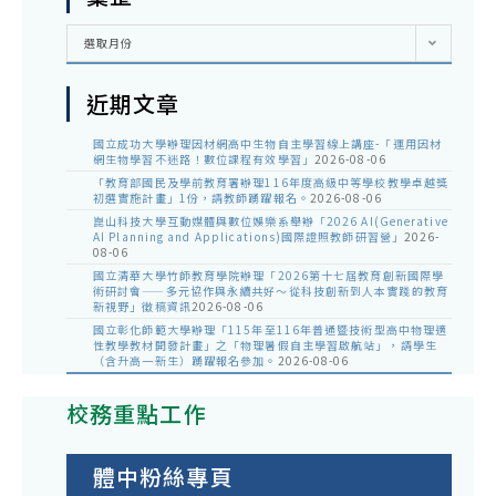
彙
選取月份
整
近期文章
國立成功大學辦理因材網高中生物自主學習線上講座-「運用因材
網生物學習不迷路！數位課程有效學習」
2026-08-06
「教育部國民及學前教育署辦理116年度高級中等學校教學卓越獎
初選實施計畫」1份，請教師踴躍報名。
2026-08-06
崑山科技大學互動媒體與數位娛樂系舉辦「2026 AI(Generative
AI Planning and Applications)國際證照教師研習營」
2026-
08-06
國立清華大學竹師教育學院辦理「2026第十七屆教育創新國際學
術研討會——多元協作與永續共好～從科技創新到人本實踐的教育
新視野」徵稿資訊
2026-08-06
國立彰化師範大學辦理「115年至116年普通暨技術型高中物理適
性教學教材開發計畫」之「物理暑假自主學習啟航站」，請學生
（含升高一新生）踴躍報名參加。
2026-08-06
校務重點工作
體中粉絲專頁