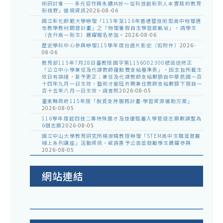
術研討會——多元協作與永續共好～從科技創新到人本實踐的教育
新視野」徵稿資訊
2026-08-06
國立彰化師範大學辦理「115年至116年普通暨技術型高中物理適
性教學教材開發計畫」之「物理暑假自主學習啟航站」，請學生
（含升高一新生）踴躍報名參加。
2026-08-06
歷史學科中心參與辦理115學年度台語片影史（如附件）
2026-
08-06
教育部115年7月28日臺教授國字第1156002300號函送修正
「公立中小學兼任及代課教師鐘點費支給基準表」，因主旨所載生
效日有誤繕，爰予更正；兼任及代課教師支給數額自中華民國一百
十四年九月一日生效，藝術才能班外聘兼任教師支給數額下限自一
百十五年八月一日生效，請查照
2026-08-05
臺東縣政府115年度「脫貧支持服務計畫-學習資源補助方案」
2026-08-05
116學年度起四技二專特殊選才及技優甄審入學管道志願數調整為
6個志願
2026-08-05
國立中山大學教育研究所楊淑晴教授辦理「STEM高中生職涯發展
線上系列講座」活動資訊，敬請惠予公告並鼓勵學生踴躍參與
2026-08-05
網站連結