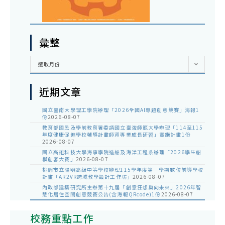
彙整
彙
選取月份
整
近期文章
國立臺南大學理工學院辦理「2026全國AI專題創意競賽」海報1
份
2026-08-07
教育部國民及學前教育署委請國立臺灣師範大學辦理「114至115
年度健康促進學校輔導計畫師資專業成長研習」實施計畫1份
2026-08-07
國立高雄科技大學海事學院造船及海洋工程系辦理「2026學生船
模創客大賽」
2026-08-07
桃園市立陽明高級中等學校辦理115學年度第一學期數位前導學校
計畫「AR2VR跨域教學設計工作坊」
2026-08-07
內政部建築研究所主辦第十九屆「創意狂想巢向未來」2026年智
慧化居住空間創意競賽公告(含海報QRcode)1份
2026-08-07
校務重點工作