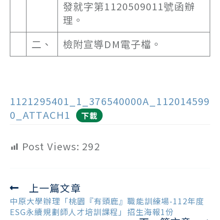
發就字第1120509011號函辦
理。
二、
檢附宣導DM電子檔。
1121295401_1_376540000A_112014599
0_ATTACH1
下載
Post Views:
292
上一篇文章
Read
more
中原大學辦理「桃園『有頭鹿』職能訓練場-112年度
articles
ESG永續規劃師人才培訓課程」招生海報1份