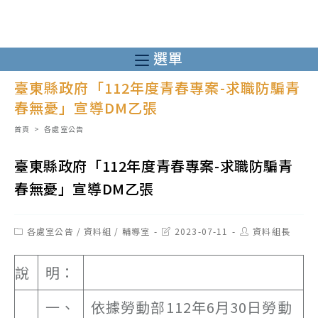
跳
轉
至
選單
主
臺東縣政府「112年度青春專案-求職防騙青
要
春無憂」宣導DM乙張
內
容
首頁
>
各處室公告
臺東縣政府「112年度青春專案-求職防騙青
春無憂」宣導DM乙張
Post
Post
Post
各處室公告
/
資料組
/
輔導室
2023-07-11
資料組長
category:
last
author:
modified:
說
明：
一、
依據勞動部112年6月30日勞動