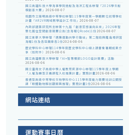
國立高雄科技大學海事學院造船及海洋工程系辦理「2026學生船
模創客大賽」
2026-08-07
桃園市立陽明高級中等學校辦理115學年度第一學期數位前導學校
計畫「AR2VR跨域教學設計工作坊」
2026-08-07
內政部建築研究所主辦第十九屆「創意狂想巢向未來」2026年智
慧化居住空間創意競賽公告(含海報QRcode)1份
2026-08-07
國立東華大學辦理「適應運動共學行動站」第二階段與離島場研習
海報1份及各區簡章各1份
2026-08-06
歷史學科中心辦理114學年度歷史學科中心線上讀書會暑期成果分
享（如附件）
2026-08-06
國立高雄餐旅大學辦理「AI+智慧餐飲LOGO設計競賽」活動
2026-08-06
國立臺南女子高級中學人權教育資源中心辦理115學年度上學期
「人權及轉型正義課程入校推廣計畫」實施計畫
2026-08-06
普通型高級中等學校生物學科中心115學年度能力競賽培訓公開授
課「軟體動物解剖觀察與推理」實施計畫1份
2026-08-06
網站連結
運動賽事日曆