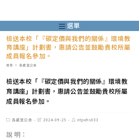
跳
轉
至
選單
主
檢送本校「『碳定價與我們的關係』環境教
要
育講座」計劃書，惠請公告並鼓勵貴校所屬
內
成員報名參加。
容
首頁
>
各處室公告
檢送本校「『碳定價與我們的關係』環境教
育講座」計劃書，惠請公告並鼓勵貴校所屬
成員報名參加。
Post
Post
Post
各處室公告
2024-09-25
ntpehs033
category:
last
author:
modified:
說 明：