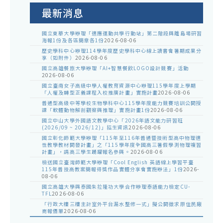
告
最新消息
國立東華大學辦理「適應運動共學行動站」第二階段與離島場研習
海報1份及各區簡章各1份
2026-08-06
歷史學科中心辦理114學年度歷史學科中心線上讀書會暑期成果分
享（如附件）
2026-08-06
國立高雄餐旅大學辦理「AI+智慧餐飲LOGO設計競賽」活動
2026-08-06
國立臺南女子高級中學人權教育資源中心辦理115學年度上學期
「人權及轉型正義課程入校推廣計畫」實施計畫
2026-08-06
普通型高級中等學校生物學科中心115學年度能力競賽培訓公開授
課「軟體動物解剖觀察與推理」實施計畫1份
2026-08-06
國立中山大學外國語文教學中心「2026年語文能力研習班
(2026/09 ~ 2026/12)」招生資訊
2026-08-06
國立彰化師範大學辦理「115年至116年普通暨技術型高中物理適
性教學教材開發計畫」之「115學年度全國高三暑假學測物理複習
計畫」，請高三學生踴躍報名參與。
2026-08-06
檢送國立臺灣師範大學辦理「Cool English 英語線上學習平臺
115年普技高教案簡報得獎作品實體分享會實施辦法」1份
2026-
08-06
國立高雄大學與泰國朱拉隆功大學合作辦理泰語能力檢定CU-
TFL
2026-08-06
「行政大樓三樓主計室外平台漏水整修一式」擬公開徵求原住民廠
商報價單
2026-08-06