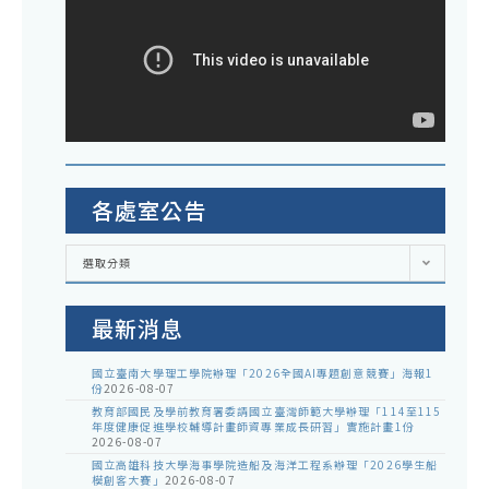
各處室公告
各
選取分類
處
室
公
告
最新消息
國立臺南大學理工學院辦理「2026全國AI專題創意競賽」海報1
份
2026-08-07
教育部國民及學前教育署委請國立臺灣師範大學辦理「114至115
年度健康促進學校輔導計畫師資專業成長研習」實施計畫1份
2026-08-07
國立高雄科技大學海事學院造船及海洋工程系辦理「2026學生船
模創客大賽」
2026-08-07