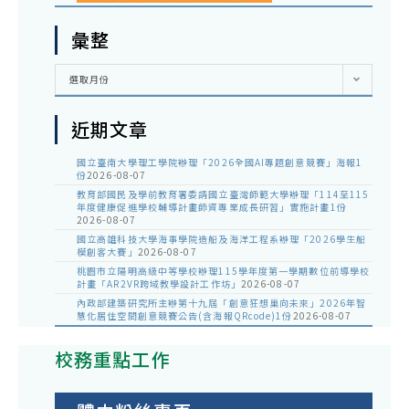
彙整
彙
選取月份
整
近期文章
國立臺南大學理工學院辦理「2026全國AI專題創意競賽」海報1
份
2026-08-07
教育部國民及學前教育署委請國立臺灣師範大學辦理「114至115
年度健康促進學校輔導計畫師資專業成長研習」實施計畫1份
2026-08-07
國立高雄科技大學海事學院造船及海洋工程系辦理「2026學生船
模創客大賽」
2026-08-07
桃園市立陽明高級中等學校辦理115學年度第一學期數位前導學校
計畫「AR2VR跨域教學設計工作坊」
2026-08-07
內政部建築研究所主辦第十九屆「創意狂想巢向未來」2026年智
慧化居住空間創意競賽公告(含海報QRcode)1份
2026-08-07
校務重點工作