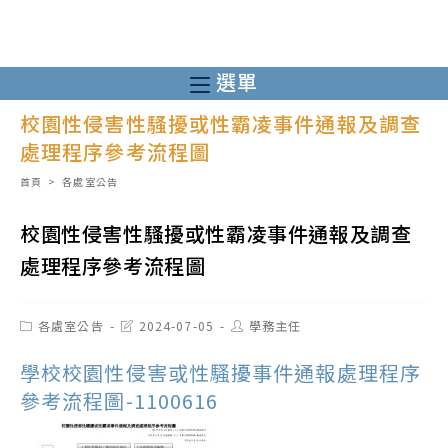
跳
轉
至
選單
主
校園性侵害性騷擾或性霸凌事件通報及調查
要
處理程序參考流程圖
內
容
首頁
>
各處室公告
校園性侵害性騷擾或性霸凌事件通報及調查
處理程序參考流程圖
Post
Post
Post
各處室公告
2024-07-05
學務主任
category:
last
author:
modified:
學校校園性侵害或性騷擾事件通報處理程序
參考流程圖-1100616