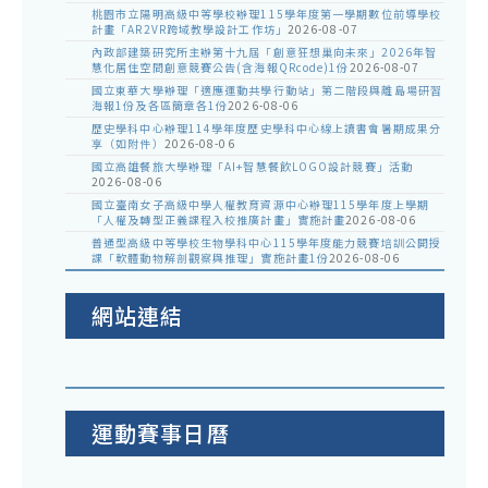
桃園市立陽明高級中等學校辦理115學年度第一學期數位前導學校
計畫「AR2VR跨域教學設計工作坊」
2026-08-07
內政部建築研究所主辦第十九屆「創意狂想巢向未來」2026年智
慧化居住空間創意競賽公告(含海報QRcode)1份
2026-08-07
國立東華大學辦理「適應運動共學行動站」第二階段與離島場研習
海報1份及各區簡章各1份
2026-08-06
歷史學科中心辦理114學年度歷史學科中心線上讀書會暑期成果分
享（如附件）
2026-08-06
國立高雄餐旅大學辦理「AI+智慧餐飲LOGO設計競賽」活動
2026-08-06
國立臺南女子高級中學人權教育資源中心辦理115學年度上學期
「人權及轉型正義課程入校推廣計畫」實施計畫
2026-08-06
普通型高級中等學校生物學科中心115學年度能力競賽培訓公開授
課「軟體動物解剖觀察與推理」實施計畫1份
2026-08-06
網站連結
運動賽事日曆