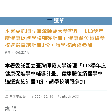
跳
轉
至
選單
主
本署委託國立臺灣師範大學辦理「113學年
要
度健康促進學校輔導計畫」健康體位績優學
內
校遴選實施計畫1份，請學校踴躍參加
容
首頁
>
各處室公告
本署委託國立臺灣師範大學辦理「113學年度
健康促進學校輔導計畫」健康體位績優學校
遴選實施計畫1份，請學校踴躍參加
Post
Post
Post
各處室公告
2024-12-30
ntpehs033
category:
last
author:
modified:
說 明：