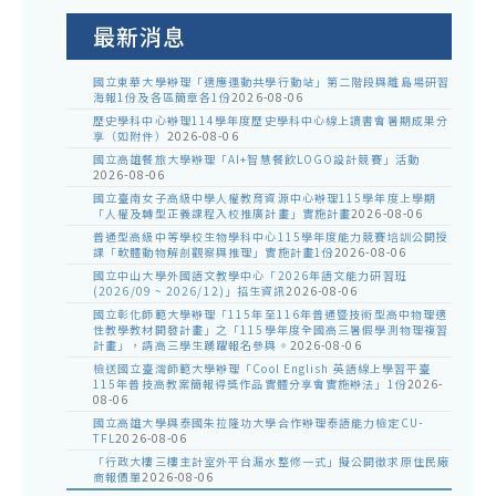
公
告
最新消息
國立東華大學辦理「適應運動共學行動站」第二階段與離島場研習
海報1份及各區簡章各1份
2026-08-06
歷史學科中心辦理114學年度歷史學科中心線上讀書會暑期成果分
享（如附件）
2026-08-06
國立高雄餐旅大學辦理「AI+智慧餐飲LOGO設計競賽」活動
2026-08-06
國立臺南女子高級中學人權教育資源中心辦理115學年度上學期
「人權及轉型正義課程入校推廣計畫」實施計畫
2026-08-06
普通型高級中等學校生物學科中心115學年度能力競賽培訓公開授
課「軟體動物解剖觀察與推理」實施計畫1份
2026-08-06
國立中山大學外國語文教學中心「2026年語文能力研習班
(2026/09 ~ 2026/12)」招生資訊
2026-08-06
國立彰化師範大學辦理「115年至116年普通暨技術型高中物理適
性教學教材開發計畫」之「115學年度全國高三暑假學測物理複習
計畫」，請高三學生踴躍報名參與。
2026-08-06
檢送國立臺灣師範大學辦理「Cool English 英語線上學習平臺
115年普技高教案簡報得獎作品實體分享會實施辦法」1份
2026-
08-06
國立高雄大學與泰國朱拉隆功大學合作辦理泰語能力檢定CU-
TFL
2026-08-06
「行政大樓三樓主計室外平台漏水整修一式」擬公開徵求原住民廠
商報價單
2026-08-06