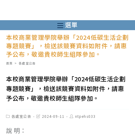
跳
轉
至
選單
主
本校商業管理學院舉辦「2024低碳生活企劃
要
專題競賽」，檢送該競賽資料如附件，請惠
內
予公布，敬邀貴校師生組隊參加。
容
首頁
>
各處室公告
本校商業管理學院舉辦「2024低碳生活企劃
專題競賽」，檢送該競賽資料如附件，請惠
予公布，敬邀貴校師生組隊參加。
Post
Post
Post
各處室公告
2024-09-11
ntpehs033
category:
last
author:
modified:
說 明：