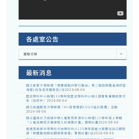
各處室公告
各
選取分類
處
室
公
告
最新消息
國立東華大學辦理「適應運動共學行動站」第二階段與離島場研習
海報1份及各區簡章各1份
2026-08-06
歷史學科中心辦理114學年度歷史學科中心線上讀書會暑期成果分
享（如附件）
2026-08-06
國立高雄餐旅大學辦理「AI+智慧餐飲LOGO設計競賽」活動
2026-08-06
國立臺南女子高級中學人權教育資源中心辦理115學年度上學期
「人權及轉型正義課程入校推廣計畫」實施計畫
2026-08-06
普通型高級中等學校生物學科中心115學年度能力競賽培訓公開授
課「軟體動物解剖觀察與推理」實施計畫1份
2026-08-06