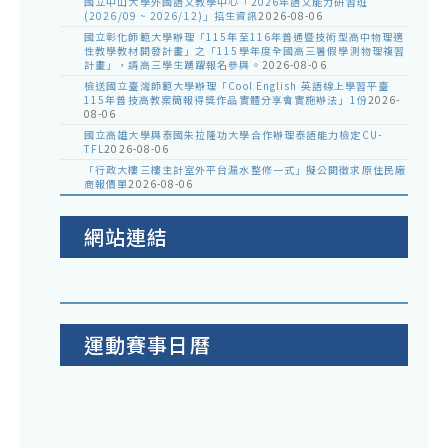
國立中山大學外國語文教學中心「2026年語文能力研習班
(2026/09 ~ 2026/12)」招生資訊
2026-08-06
國立彰化師範大學辦理「115年至116年普通暨技術型高中物理適
性教學教材開發計畫」之「115學年度全國高三暑假學測物理複習
計畫」，請高三學生踴躍報名參與。
2026-08-06
檢送國立臺灣師範大學辦理「Cool English 英語線上學習平臺
115年普技高教案簡報得獎作品實體分享會實施辦法」1份
2026-
08-06
國立高雄大學與泰國朱拉隆功大學合作辦理泰語能力檢定CU-
TFL
2026-08-06
「行政大樓三樓主計室外平台漏水整修一式」擬公開徵求原住民廠
商報價單
2026-08-06
網站連結
運動賽事日曆