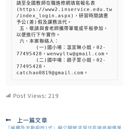
請至全國教師在職進修網填寫報名表
(https://www2.inservice.edu.tw
/index_login.aspx)，研習時間請惠
予公(差)假及課務派代。

 五、敬請與會老師攜帶筆電或平板參加，
以便進行下午實作。

 六、本案聯絡人：

 　　  (一)國小場：温宜琳小姐，02-
77495428，wenwyltw@gmail.com。

 　　  (二)國中場：趙子萱小姐，02-
77495428，
catchao0819@gmail.com。
Post Views:
219
上一篇文章
Read
more
「帳棚及流動廁所1式」擬公開徵求原住民廠商報價單