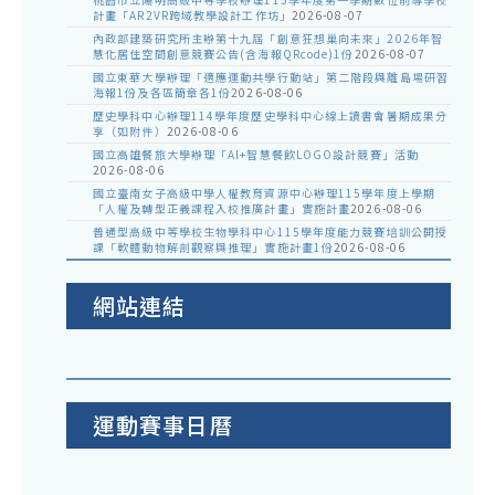
計畫「AR2VR跨域教學設計工作坊」
2026-08-07
內政部建築研究所主辦第十九屆「創意狂想巢向未來」2026年智
慧化居住空間創意競賽公告(含海報QRcode)1份
2026-08-07
國立東華大學辦理「適應運動共學行動站」第二階段與離島場研習
海報1份及各區簡章各1份
2026-08-06
歷史學科中心辦理114學年度歷史學科中心線上讀書會暑期成果分
享（如附件）
2026-08-06
國立高雄餐旅大學辦理「AI+智慧餐飲LOGO設計競賽」活動
2026-08-06
國立臺南女子高級中學人權教育資源中心辦理115學年度上學期
「人權及轉型正義課程入校推廣計畫」實施計畫
2026-08-06
普通型高級中等學校生物學科中心115學年度能力競賽培訓公開授
課「軟體動物解剖觀察與推理」實施計畫1份
2026-08-06
網站連結
運動賽事日曆