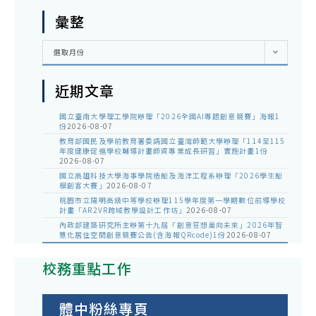
彙整
彙
選取月份
整
近期文章
國立臺南大學理工學院辦理「2026全國AI專題創意競賽」海報1
份
2026-08-07
教育部國民及學前教育署委請國立臺灣師範大學辦理「114至115
年度健康促進學校輔導計畫師資專業成長研習」實施計畫1份
2026-08-07
國立高雄科技大學海事學院造船及海洋工程系辦理「2026學生船
模創客大賽」
2026-08-07
桃園市立陽明高級中等學校辦理115學年度第一學期數位前導學校
計畫「AR2VR跨域教學設計工作坊」
2026-08-07
內政部建築研究所主辦第十九屆「創意狂想巢向未來」2026年智
慧化居住空間創意競賽公告(含海報QRcode)1份
2026-08-07
校務重點工作
體中粉絲專頁