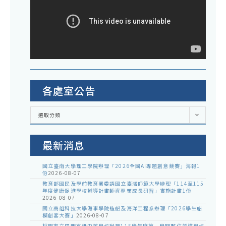
各處室公告
各
選取分類
處
室
公
告
最新消息
國立臺南大學理工學院辦理「2026全國AI專題創意競賽」海報1
份
2026-08-07
教育部國民及學前教育署委請國立臺灣師範大學辦理「114至115
年度健康促進學校輔導計畫師資專業成長研習」實施計畫1份
2026-08-07
國立高雄科技大學海事學院造船及海洋工程系辦理「2026學生船
模創客大賽」
2026-08-07
桃園市立陽明高級中等學校辦理115學年度第一學期數位前導學校