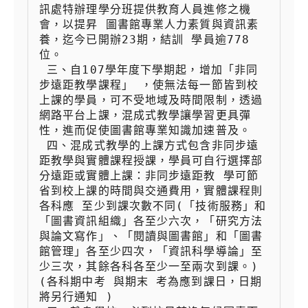
訊處特辦理學分班提供教育人員進修之機
會，以提昇 圖書館專業人力素質與資訊素
養，迄今已開辦23期，結訓 學員逾778
位。

 三、自107學年度下學期起，增加「非同
步遠距教學課程」 ，使無法每一節皆到校
上課的學員，可不受地域及時間限制，透過
網路平台上課，混成式教學讓學習更具彈
性，進而促使圖書館專業知識加速普及。

 四、混成式教學的上課方式包含非同步遠
距教學與實體課程授課，學員可自行選擇部
分遠距或實體上課：非同步遠距教 學可節
省到校上課的時間與交通費用，實體課程則
各科應 至少到課次數不同(「技術服務」和
「圖書資訊組織」各至少六次，「研究方法
與論文寫作」、「閱讀與圖書館」和「圖書
館管理」各至少四次，「資訊科學導論」至
少三次，其餘各科各至少一至兩次到課。)
(各科期中考 與期末 考為應到課日，日期
將另行通知 )
