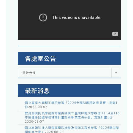
各處室公告
各
選取分類
處
室
公
告
最新消息
國立臺南大學理工學院辦理「2026全國AI專題創意競賽」海報1
份
2026-08-07
教育部國民及學前教育署委請國立臺灣師範大學辦理「114至115
年度健康促進學校輔導計畫師資專業成長研習」實施計畫1份
2026-08-07
國立高雄科技大學海事學院造船及海洋工程系辦理「2026學生船
模創客大賽」
2026-08-07