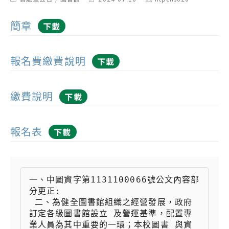
category:
last
author:
modified:
簡章
下載
報名費繳費說明
下載
繳費說明
下載
報名表
下載
一、中圖資字第1131100066號公文內容部
分更正:

 二、為健全圖書館組織之經營發展，政府
訂定各級圖書館設立 及營運基準，配置專
業人員為其中重要的一環；本校圖書 與資