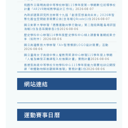
桃園市立陽明高級中等學校辦理115學年度第一學期數位前導學校
計畫「AR2VR跨域教學設計工作坊」
2026-08-07
內政部建築研究所主辦第十九屆「創意狂想巢向未來」2026年智
慧化居住空間創意競賽公告(含海報QRcode)1份
2026-08-07
國立東華大學辦理「適應運動共學行動站」第二階段與離島場研習
海報1份及各區簡章各1份
2026-08-06
歷史學科中心辦理114學年度歷史學科中心線上讀書會暑期成果分
享（如附件）
2026-08-06
國立高雄餐旅大學辦理「AI+智慧餐飲LOGO設計競賽」活動
2026-08-06
國立臺南女子高級中學人權教育資源中心辦理115學年度上學期
「人權及轉型正義課程入校推廣計畫」實施計畫
2026-08-06
普通型高級中等學校生物學科中心115學年度能力競賽培訓公開授
課「軟體動物解剖觀察與推理」實施計畫1份
2026-08-06
網站連結
運動賽事日曆