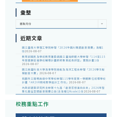
彙整
彙
選取月份
整
近期文章
國立臺南大學理工學院辦理「2026全國AI專題創意競賽」海報1
份
2026-08-07
教育部國民及學前教育署委請國立臺灣師範大學辦理「114至115
年度健康促進學校輔導計畫師資專業成長研習」實施計畫1份
2026-08-07
國立高雄科技大學海事學院造船及海洋工程系辦理「2026學生船
模創客大賽」
2026-08-07
桃園市立陽明高級中等學校辦理115學年度第一學期數位前導學校
計畫「AR2VR跨域教學設計工作坊」
2026-08-07
內政部建築研究所主辦第十九屆「創意狂想巢向未來」2026年智
慧化居住空間創意競賽公告(含海報QRcode)1份
2026-08-07
校務重點工作