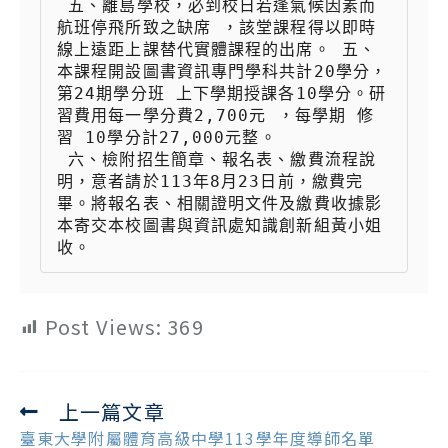
 五、離島學校，必到校日若逢氣候因素而
航班停飛所致之缺席 ，該堂課程得以即時
線上遠距上課替代實體課程的出席。 五、
本課程開設圖書資訊專門學科共計20學分，
第24期學分班 上下學期授課各10學分。研
習費用每一學分費2,700元 ，每學期 修
習 10學分計27,000元整。

 六、檢附招生簡章、報名表、繳費流程說
明，意者請於113年8月23日前，繳費完
畢。將報名表、相關證明文件及繳費收據影
本寄交本校圖書與資訊處知識創新組黃小姐
收。
Post Views:
369
上一篇文章
Read
more
臺東大學附屬體育高級中學113學年度導師名單