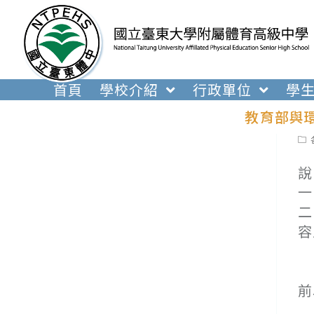
跳
轉
至
主
要
首頁
學校介紹
行政單位
學
內
教育部與
容
Pos
cat
說
一
二
容
(
(
前
(