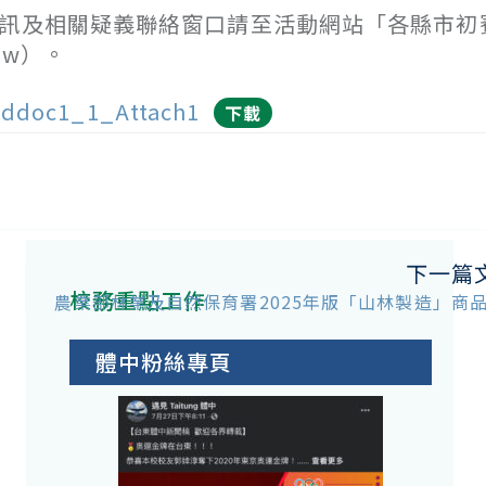
資訊及相關疑義聯絡窗口請至活動網站「各縣市初
.tw）。
ddoc1_1_Attach1
下載
下一篇
校務重點工作
農業部林業及自然保育署2025年版「山林製造」商
體中粉絲專頁