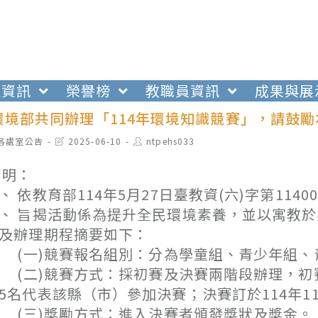
生資訊
榮譽榜
教職員資訊
成果與展
環境部共同辦理「114年環境知識競賽」，請鼓
t
Post
Post
各處室公告
2025-06-10
ntpehs033
egory:
last
author:
modified:
 明：
、 依教育部114年5月27日臺教資(六)字第1140
、 旨揭活動係為提升全民環境素養，並以寓教
及辦理期程摘要如下：
一)競賽報名組別：分為學童組、青少年組、
二)競賽方式：採初賽及決賽兩階段辦理，初賽由
5名代表該縣（市）參加決賽；決賽訂於114年1
三)獎勵方式：進入決賽者頒發獎狀及獎金。