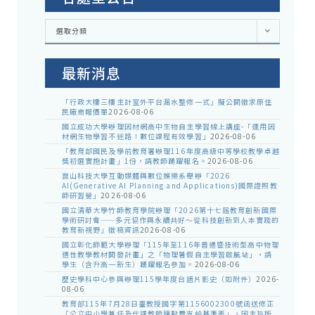
各
選取分類
處
室
公
告
最新消息
「行政大樓三樓主計室外平台漏水整修一式」擬公開徵求原住
民廠商報價單
2026-08-06
國立成功大學辦理因材網高中生物自主學習線上講座-「運用因
材網生物學習不迷路！數位課程有效學習」
2026-08-06
「教育部國民及學前教育署辦理116年度高級中等學校教學卓越
獎初選實施計畫」1份，請教師踴躍報名。
2026-08-06
崑山科技大學互動媒體與數位娛樂系舉辦「2026
AI(Generative AI Planning and Applications)國際證照教
師研習營」
2026-08-06
國立清華大學竹師教育學院辦理「2026第十七屆教育創新國際
學術研討會——多元協作與永續共好～從科技創新到人本實踐的
教育新視野」徵稿資訊
2026-08-06
國立彰化師範大學辦理「115年至116年普通暨技術型高中物理
適性教學教材開發計畫」之「物理暑假自主學習啟航站」，請
學生（含升高一新生）踴躍報名參加。
2026-08-06
歷史學科中心參與辦理115學年度台語片影史（如附件）
2026-
08-06
教育部115年7月28日臺教授國字第1156002300號函送修正
「公立中小學兼任及代課教師鐘點費支給基準表」，因主旨所