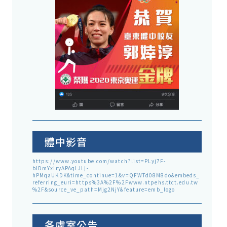
體中影音
https://www.youtube.com/watch?list=PLyj7F-
blDmYxiryAPAqLJLj-
hPMqaUKDK&time_continue=1&v=QFWTd08M8do&embeds_
referring_euri=https%3A%2F%2Fwww.ntpehs.ttct.edu.tw
%2F&source_ve_path=Mjg2NjY&feature=emb_logo
各處室公告