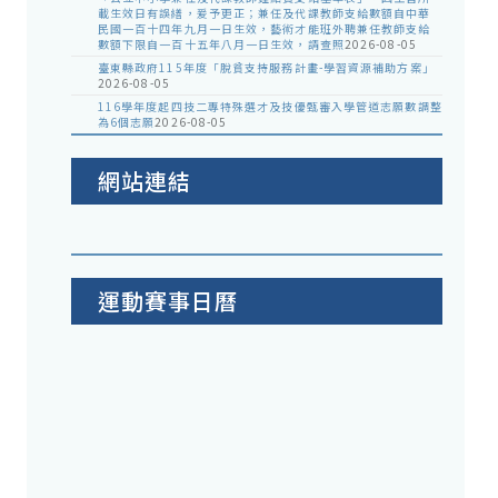
載生效日有誤繕，爰予更正；兼任及代課教師支給數額自中華
民國一百十四年九月一日生效，藝術才能班外聘兼任教師支給
數額下限自一百十五年八月一日生效，請查照
2026-08-05
臺東縣政府115年度「脫貧支持服務計畫-學習資源補助方案」
2026-08-05
116學年度起四技二專特殊選才及技優甄審入學管道志願數調整
為6個志願
2026-08-05
網站連結
運動賽事日曆