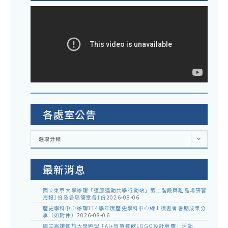
各處室公告
各
選取分類
處
室
公
告
最新消息
國立東華大學辦理「適應運動共學行動站」第二階段與離島場研習
海報1份及各區簡章各1份
2026-08-06
歷史學科中心辦理114學年度歷史學科中心線上讀書會暑期成果分
享（如附件）
2026-08-06
國立高雄餐旅大學辦理「AI+智慧餐飲LOGO設計競賽」活動