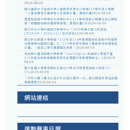
2026-08-06
國立臺南女子高級中學人權教育資源中心辦理115學年度上學期
「人權及轉型正義課程入校推廣計畫」實施計畫
2026-08-06
普通型高級中等學校生物學科中心115學年度能力競賽培訓公開授
課「軟體動物解剖觀察與推理」實施計畫1份
2026-08-06
國立中山大學外國語文教學中心「2026年語文能力研習班
(2026/09 ~ 2026/12)」招生資訊
2026-08-06
國立彰化師範大學辦理「115年至116年普通暨技術型高中物理適
性教學教材開發計畫」之「115學年度全國高三暑假學測物理複習
計畫」，請高三學生踴躍報名參與。
2026-08-06
檢送國立臺灣師範大學辦理「Cool English 英語線上學習平臺
115年普技高教案簡報得獎作品實體分享會實施辦法」1份
2026-
08-06
國立高雄大學與泰國朱拉隆功大學合作辦理泰語能力檢定CU-
TFL
2026-08-06
「行政大樓三樓主計室外平台漏水整修一式」擬公開徵求原住民廠
商報價單
2026-08-06
網站連結
運動賽事日曆