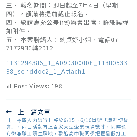
三、 報名期間：即日起至7月4日（星期
四），額滿將提前截止報名。
四、 敬請惠允公差(假)與會出席，詳細議程
如附件。
五、 本案聯絡人：劉貞妤小姐，電話07-
7172930轉2012
1131294386_1_A09030000E_11300633
38_senddoc2_1_Attach1
Post Views:
198
上一篇文章
Read
more
【一零四人力銀行】將於6/15、6/16舉辦「職涯博覽
articles
會」，兩日活動有上百家大型企業現場徵才，同時也
有徵兼職工讀生職缺，歡迎高中職同學把握暑假打工