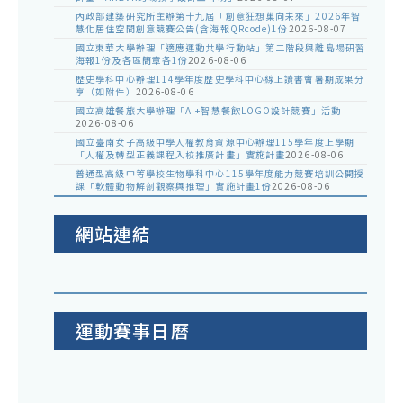
內政部建築研究所主辦第十九屆「創意狂想巢向未來」2026年智
慧化居住空間創意競賽公告(含海報QRcode)1份
2026-08-07
國立東華大學辦理「適應運動共學行動站」第二階段與離島場研習
海報1份及各區簡章各1份
2026-08-06
歷史學科中心辦理114學年度歷史學科中心線上讀書會暑期成果分
享（如附件）
2026-08-06
國立高雄餐旅大學辦理「AI+智慧餐飲LOGO設計競賽」活動
2026-08-06
國立臺南女子高級中學人權教育資源中心辦理115學年度上學期
「人權及轉型正義課程入校推廣計畫」實施計畫
2026-08-06
普通型高級中等學校生物學科中心115學年度能力競賽培訓公開授
課「軟體動物解剖觀察與推理」實施計畫1份
2026-08-06
網站連結
運動賽事日曆