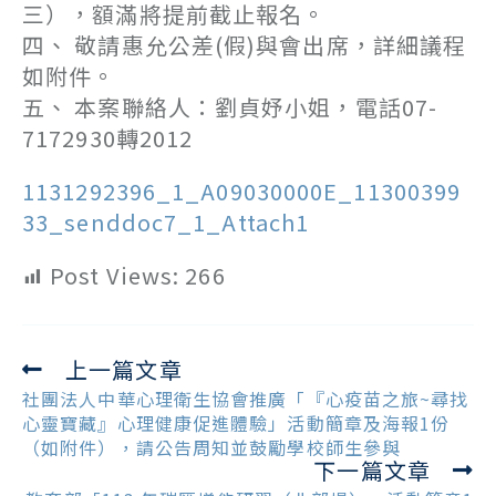
三），額滿將提前截止報名。
四、 敬請惠允公差(假)與會出席，詳細議程
如附件。
五、 本案聯絡人：劉貞妤小姐，電話07-
7172930轉2012
1131292396_1_A09030000E_11300399
33_senddoc7_1_Attach1
Post Views:
266
上一篇文章
Read
more
社團法人中華心理衛生協會推廣「『心疫苗之旅~尋找
articles
心靈寶藏』心理健康促進體驗」活動簡章及海報1份
（如附件），請公告周知並鼓勵學校師生參與
下一篇文章