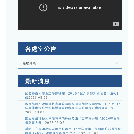
各處室公告
各
選取分類
處
室
公
告
最新消息
國立臺南大學理工學院辦理「2026全國AI專題創意競賽」海報1
份
2026-08-07
教育部國民及學前教育署委請國立臺灣師範大學辦理「114至115
年度健康促進學校輔導計畫師資專業成長研習」實施計畫1份
2026-08-07
國立高雄科技大學海事學院造船及海洋工程系辦理「2026學生船
模創客大賽」
2026-08-07
桃園市立陽明高級中等學校辦理115學年度第一學期數位前導學校
計畫「AR2VR跨域教學設計工作坊」
2026-08-07