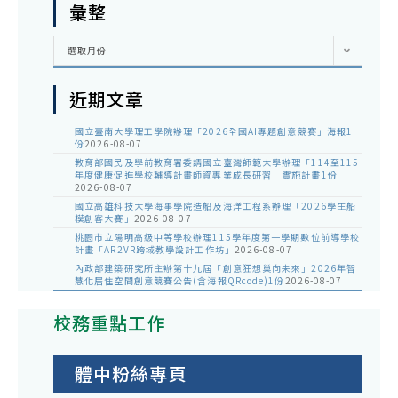
彙整
彙
選取月份
整
近期文章
國立臺南大學理工學院辦理「2026全國AI專題創意競賽」海報1
份
2026-08-07
教育部國民及學前教育署委請國立臺灣師範大學辦理「114至115
年度健康促進學校輔導計畫師資專業成長研習」實施計畫1份
2026-08-07
國立高雄科技大學海事學院造船及海洋工程系辦理「2026學生船
模創客大賽」
2026-08-07
桃園市立陽明高級中等學校辦理115學年度第一學期數位前導學校
計畫「AR2VR跨域教學設計工作坊」
2026-08-07
內政部建築研究所主辦第十九屆「創意狂想巢向未來」2026年智
慧化居住空間創意競賽公告(含海報QRcode)1份
2026-08-07
校務重點工作
體中粉絲專頁