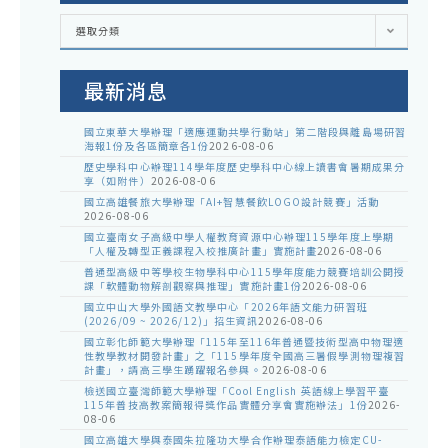
各
選取分類
處
室
公
告
最新消息
國立東華大學辦理「適應運動共學行動站」第二階段與離島場研習
海報1份及各區簡章各1份
2026-08-06
歷史學科中心辦理114學年度歷史學科中心線上讀書會暑期成果分
享（如附件）
2026-08-06
國立高雄餐旅大學辦理「AI+智慧餐飲LOGO設計競賽」活動
2026-08-06
國立臺南女子高級中學人權教育資源中心辦理115學年度上學期
「人權及轉型正義課程入校推廣計畫」實施計畫
2026-08-06
普通型高級中等學校生物學科中心115學年度能力競賽培訓公開授
課「軟體動物解剖觀察與推理」實施計畫1份
2026-08-06
國立中山大學外國語文教學中心「2026年語文能力研習班
(2026/09 ~ 2026/12)」招生資訊
2026-08-06
國立彰化師範大學辦理「115年至116年普通暨技術型高中物理適
性教學教材開發計畫」之「115學年度全國高三暑假學測物理複習
計畫」，請高三學生踴躍報名參與。
2026-08-06
檢送國立臺灣師範大學辦理「Cool English 英語線上學習平臺
115年普技高教案簡報得獎作品實體分享會實施辦法」1份
2026-
08-06
國立高雄大學與泰國朱拉隆功大學合作辦理泰語能力檢定CU-