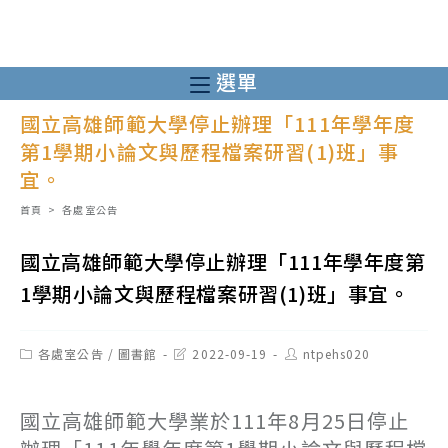
跳
轉
至
選單
主
國立高雄師範大學停止辦理「111年學年度
要
第1學期小論文與歷程檔案研習(1)班」事
內
宜。
容
首頁
>
各處室公告
國立高雄師範大學停止辦理「111年學年度第
1學期小論文與歷程檔案研習(1)班」事宜。
Post
Post
Post
各處室公告
/
圖書館
2022-09-19
ntpehs020
category:
last
author:
modified:
國立高雄師範大學業於111年8月25日停止