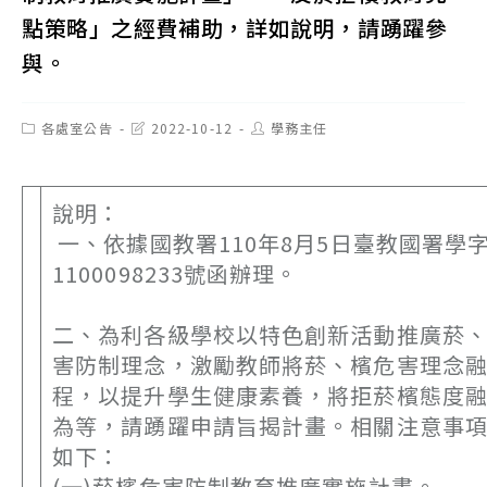
點策略」之經費補助，詳如說明，請踴躍參
與。
Post
Post
Post
各處室公告
2022-10-12
學務主任
category:
last
author:
modified:
說明：
一、依據國教署110年8月5日臺教國署學
1100098233號函辦理。
二、為利各級學校以特色創新活動推廣菸
害防制理念，激勵教師將菸、檳危害理念
程，以提升學生健康素養，將拒菸檳態度
為等，請踴躍申請旨揭計畫。相關注意事
如下：
(一)菸檳危害防制教育推廣實施計畫。