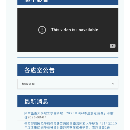
各處室公告
各
選取分類
處
室
公
告
最新消息
國立臺南大學理工學院辦理「2026全國AI專題創意競賽」海報1
份
2026-08-07
教育部國民及學前教育署委請國立臺灣師範大學辦理「114至115
年度健康促進學校輔導計畫師資專業成長研習」實施計畫1份