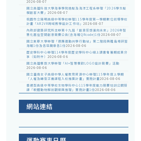
2026-08-07
國立高雄科技大學海事學院造船及海洋工程系辦理「2026學生船
模創客大賽」
2026-08-07
桃園市立陽明高級中等學校辦理115學年度第一學期數位前導學校
計畫「AR2VR跨域教學設計工作坊」
2026-08-07
內政部建築研究所主辦第十九屆「創意狂想巢向未來」2026年智
慧化居住空間創意競賽公告(含海報QRcode)1份
2026-08-07
國立東華大學辦理「適應運動共學行動站」第二階段與離島場研習
海報1份及各區簡章各1份
2026-08-06
歷史學科中心辦理114學年度歷史學科中心線上讀書會暑期成果分
享（如附件）
2026-08-06
國立高雄餐旅大學辦理「AI+智慧餐飲LOGO設計競賽」活動
2026-08-06
國立臺南女子高級中學人權教育資源中心辦理115學年度上學期
「人權及轉型正義課程入校推廣計畫」實施計畫
2026-08-06
普通型高級中等學校生物學科中心115學年度能力競賽培訓公開授
課「軟體動物解剖觀察與推理」實施計畫1份
2026-08-06
網站連結
運動賽事日曆