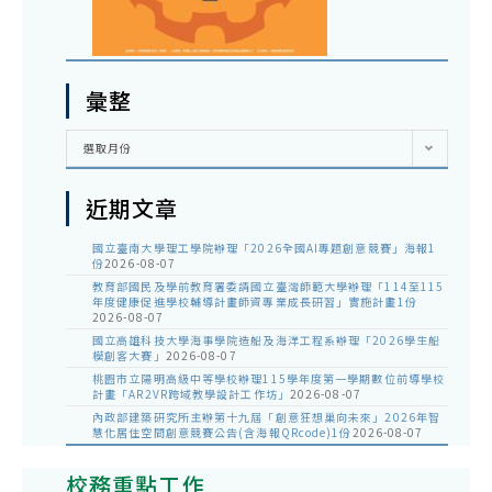
彙整
彙
選取月份
整
近期文章
國立臺南大學理工學院辦理「2026全國AI專題創意競賽」海報1
份
2026-08-07
教育部國民及學前教育署委請國立臺灣師範大學辦理「114至115
年度健康促進學校輔導計畫師資專業成長研習」實施計畫1份
2026-08-07
國立高雄科技大學海事學院造船及海洋工程系辦理「2026學生船
模創客大賽」
2026-08-07
桃園市立陽明高級中等學校辦理115學年度第一學期數位前導學校
計畫「AR2VR跨域教學設計工作坊」
2026-08-07
內政部建築研究所主辦第十九屆「創意狂想巢向未來」2026年智
慧化居住空間創意競賽公告(含海報QRcode)1份
2026-08-07
校務重點工作