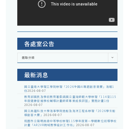
各處室公告
各
選取分類
處
室
公
告
最新消息
國立臺南大學理工學院辦理「2026全國AI專題創意競賽」海報1
份
2026-08-07
教育部國民及學前教育署委請國立臺灣師範大學辦理「114至115
年度健康促進學校輔導計畫師資專業成長研習」實施計畫1份
2026-08-07
國立高雄科技大學海事學院造船及海洋工程系辦理「2026學生船
模創客大賽」
2026-08-07
桃園市立陽明高級中等學校辦理115學年度第一學期數位前導學校
計畫「AR2VR跨域教學設計工作坊」
2026-08-07