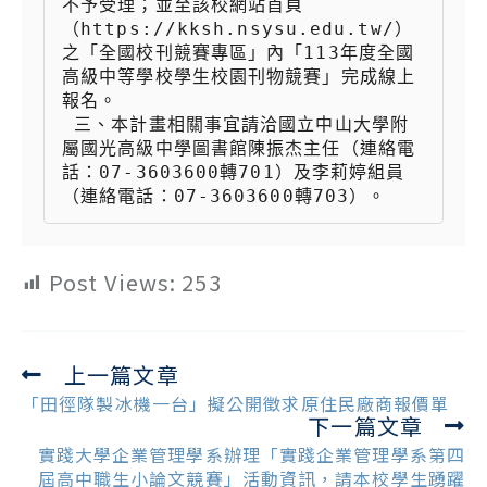
不予受理；並至該校網站首頁
（https://kksh.nsysu.edu.tw/）
之「全國校刊競賽專區」內「113年度全國
高級中等學校學生校園刊物競賽」完成線上
報名。

 三、本計畫相關事宜請洽國立中山大學附
屬國光高級中學圖書館陳振杰主任（連絡電
話：07-3603600轉701）及李莉婷組員
（連絡電話：07-3603600轉703）。
Post Views:
253
上一篇文章
Read
more
「田徑隊製冰機一台」擬公開徵求原住民廠商報價單
下一篇文章
articles
實踐大學企業管理學系辦理「實踐企業管理學系第四
屆高中職生小論文競賽」活動資訊，請本校學生踴躍