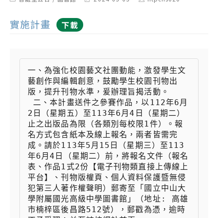
category:
last
author:
modified:
實施計畫
下載
一、為強化校園藝文社團動能，激發學生文
藝創作與編輯創意，鼓勵學生校園刊物出
版，提升刊物水準，爰辦理旨揭活動。

 二、本計畫送件之參賽作品，以112年6月
2日（星期五）至113年6月4日（星期二）
止之出版品為限（各類別每校限1件）。報
名方式包含紙本及線上報名，兩者皆需完
成。請於113年5月15日（星期三）至113
年6月4日（星期二）前，將報名文件（報名
表、作品1式2份【電子刊物類直接上傳線上
平台】、刊物版權頁、個人資料保護暨無侵
犯第三人著作權聲明）郵寄至「國立中山大
學附屬國光高級中學圖書館」（地址: 高雄
市楠梓區後昌路512號），郵戳為憑，逾時