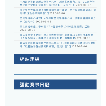
內政部建築研究所主辦第十九屆「創意狂想巢向未來」2026年智
慧化居住空間創意競賽公告(含海報QRcode)1份
2026-08-07
國立東華大學辦理「適應運動共學行動站」第二階段與離島場研習
海報1份及各區簡章各1份
2026-08-06
歷史學科中心辦理114學年度歷史學科中心線上讀書會暑期成果分
享（如附件）
2026-08-06
國立高雄餐旅大學辦理「AI+智慧餐飲LOGO設計競賽」活動
2026-08-06
國立臺南女子高級中學人權教育資源中心辦理115學年度上學期
「人權及轉型正義課程入校推廣計畫」實施計畫
2026-08-06
普通型高級中等學校生物學科中心115學年度能力競賽培訓公開授
課「軟體動物解剖觀察與推理」實施計畫1份
2026-08-06
網站連結
運動賽事日曆