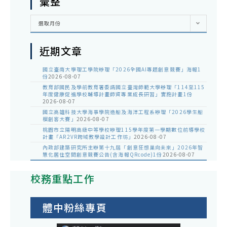
彙整
彙
選取月份
整
近期文章
國立臺南大學理工學院辦理「2026全國AI專題創意競賽」海報1
份
2026-08-07
教育部國民及學前教育署委請國立臺灣師範大學辦理「114至115
年度健康促進學校輔導計畫師資專業成長研習」實施計畫1份
2026-08-07
國立高雄科技大學海事學院造船及海洋工程系辦理「2026學生船
模創客大賽」
2026-08-07
桃園市立陽明高級中等學校辦理115學年度第一學期數位前導學校
計畫「AR2VR跨域教學設計工作坊」
2026-08-07
內政部建築研究所主辦第十九屆「創意狂想巢向未來」2026年智
慧化居住空間創意競賽公告(含海報QRcode)1份
2026-08-07
校務重點工作
體中粉絲專頁