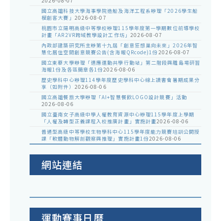
2026-08-07
國立高雄科技大學海事學院造船及海洋工程系辦理「2026學生船
模創客大賽」
2026-08-07
桃園市立陽明高級中等學校辦理115學年度第一學期數位前導學校
計畫「AR2VR跨域教學設計工作坊」
2026-08-07
內政部建築研究所主辦第十九屆「創意狂想巢向未來」2026年智
慧化居住空間創意競賽公告(含海報QRcode)1份
2026-08-07
國立東華大學辦理「適應運動共學行動站」第二階段與離島場研習
海報1份及各區簡章各1份
2026-08-06
歷史學科中心辦理114學年度歷史學科中心線上讀書會暑期成果分
享（如附件）
2026-08-06
國立高雄餐旅大學辦理「AI+智慧餐飲LOGO設計競賽」活動
2026-08-06
國立臺南女子高級中學人權教育資源中心辦理115學年度上學期
「人權及轉型正義課程入校推廣計畫」實施計畫
2026-08-06
普通型高級中等學校生物學科中心115學年度能力競賽培訓公開授
課「軟體動物解剖觀察與推理」實施計畫1份
2026-08-06
網站連結
運動賽事日曆