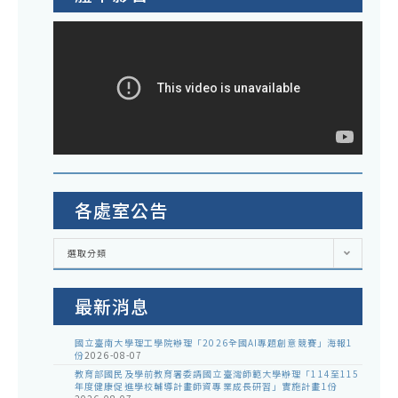
各處室公告
各
選取分類
處
室
公
告
最新消息
國立臺南大學理工學院辦理「2026全國AI專題創意競賽」海報1
份
2026-08-07
教育部國民及學前教育署委請國立臺灣師範大學辦理「114至115
年度健康促進學校輔導計畫師資專業成長研習」實施計畫1份