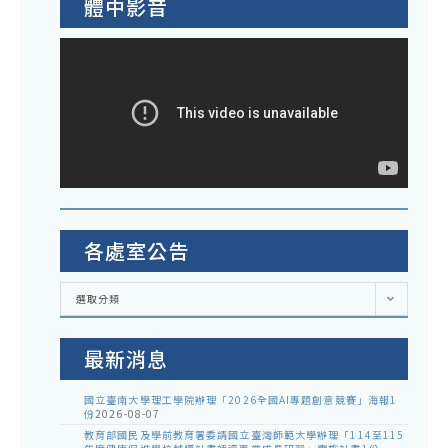
體中影音
各處室公告
各
選取分類
處
室
公
告
最新消息
國立臺南大學理工學院辦理「2026全國AI專題創意競賽」海報1
份
2026-08-07
教育部國民及學前教育署委請國立臺灣師範大學辦理「114至115