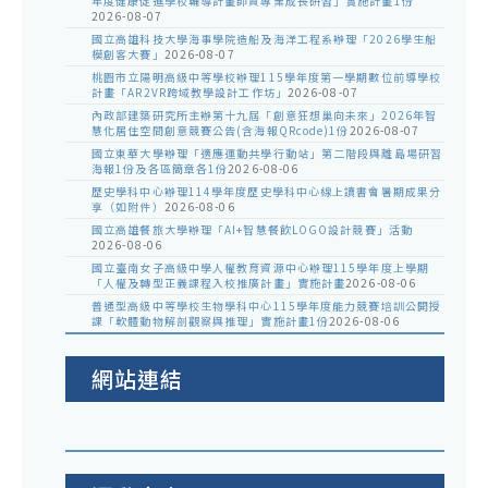
年度健康促進學校輔導計畫師資專業成長研習」實施計畫1份
2026-08-07
國立高雄科技大學海事學院造船及海洋工程系辦理「2026學生船
模創客大賽」
2026-08-07
桃園市立陽明高級中等學校辦理115學年度第一學期數位前導學校
計畫「AR2VR跨域教學設計工作坊」
2026-08-07
內政部建築研究所主辦第十九屆「創意狂想巢向未來」2026年智
慧化居住空間創意競賽公告(含海報QRcode)1份
2026-08-07
國立東華大學辦理「適應運動共學行動站」第二階段與離島場研習
海報1份及各區簡章各1份
2026-08-06
歷史學科中心辦理114學年度歷史學科中心線上讀書會暑期成果分
享（如附件）
2026-08-06
國立高雄餐旅大學辦理「AI+智慧餐飲LOGO設計競賽」活動
2026-08-06
國立臺南女子高級中學人權教育資源中心辦理115學年度上學期
「人權及轉型正義課程入校推廣計畫」實施計畫
2026-08-06
普通型高級中等學校生物學科中心115學年度能力競賽培訓公開授
課「軟體動物解剖觀察與推理」實施計畫1份
2026-08-06
網站連結