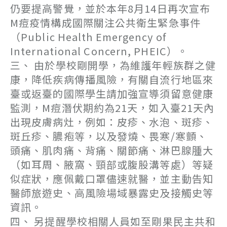
仍要提高警覺，並於本年8月14日再次宣布
M痘疫情構成國際關注公共衛生緊急事件
（Public Health Emergency of
International Concern, PHEIC）。
三、 由於學校剛開學，為維護年輕族群之健
康，降低疾病傳播風險，有關自流行地區來
臺或返臺的國際學生請加強宣導須留意健康
監測，M痘潛伏期約為21天，如入臺21天內
出現皮膚病灶，例如：皮疹、水泡、斑疹、
斑丘疹、膿疱等，以及發燒、畏寒/寒顫、
頭痛、肌肉痛、背痛、關節痛、淋巴腺腫大
（如耳周、腋窩、頸部或腹股溝等處）等疑
似症狀，應佩戴口罩儘速就醫，並主動告知
醫師旅遊史、高風險場域暴露史及接觸史等
資訊。
四、 另提醒學校相關人員如至剛果民主共和