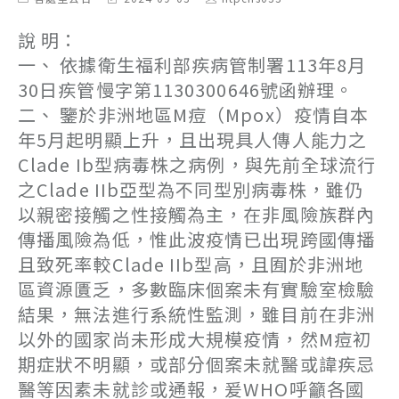
category:
last
author:
modified:
說 明：
一、 依據衛生福利部疾病管制署113年8月
30日疾管慢字第1130300646號函辦理。
二、 鑒於非洲地區M痘（Mpox）疫情自本
年5月起明顯上升，且出現具人傳人能力之
Clade Ib型病毒株之病例，與先前全球流行
之Clade IIb亞型為不同型別病毒株，雖仍
以親密接觸之性接觸為主，在非風險族群內
傳播風險為低，惟此波疫情已出現跨國傳播
且致死率較Clade IIb型高，且囿於非洲地
區資源匱乏，多數臨床個案未有實驗室檢驗
結果，無法進行系統性監測，雖目前在非洲
以外的國家尚未形成大規模疫情，然M痘初
期症狀不明顯，或部分個案未就醫或諱疾忌
醫等因素未就診或通報，爰WHO呼籲各國