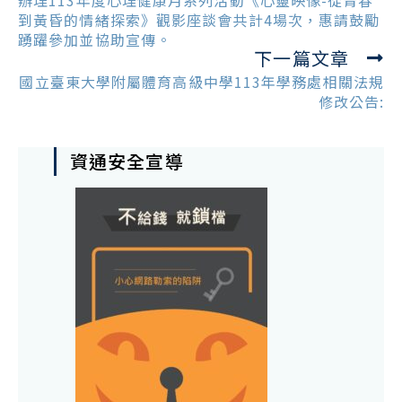
辦理113年度心理健康月系列活動《心靈映像-從青春
articles
到黃昏的情緒探索》觀影座談會共計4場次，惠請鼓勵
踴躍參加並協助宣傳。
下一篇文章
國立臺東大學附屬體育高級中學113年學務處相關法規
修改公告:
資通安全宣導