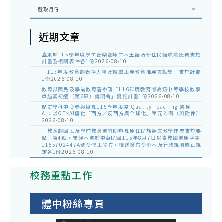
彙
選取月份
整
近期文章
臺東縣115學年度學生音樂暨師生本土語及新住民語歌謠比賽實施
計畫及相關表件各1份
2026-08-10
「115年度教育部表揚人權及轉型正義教育推展貢獻獎」實施計畫
1份
2026-08-10
教育部國民及學前教育署辦理「116年度教育部高級中等學校教學
卓越獎初選（第6區）說明會」實施計畫1份
2026-08-10
歷史學科中心參與辦理115學年度當 Quality Teaching 遇見
AI：以QTxAI優化「西方／反西方與全球化」單元為例（如附件）
2026-08-10
「教育部國民及學前教育署補助辦理原住民族語文教學作業實施要
點」第4點，業經本署於中華民國115年8月7日以臺教國署原字第
1155702447A號令修正發布，檢送發布令影本及行政規則修正規
定各1份
2026-08-10
校務重點工作
體中粉絲專頁