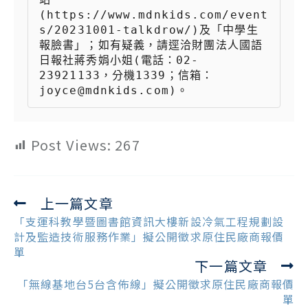
(https://www.mdnkids.com/event
s/20231001-talkdrow/)及「中學生
報臉書」；如有疑義，請逕洽財團法人國語
日報社蔣秀娟小姐(電話：02-
23921133，分機1339；信箱：
joyce@mdnkids.com)。
Post Views:
267
上一篇文章
Read
more
「支運科教學暨圖書館資訊大樓新設冷氣工程規劃設
articles
計及監造技術服務作業」擬公開徵求原住民廠商報價
單
下一篇文章
「無線基地台5台含佈線」擬公開徵求原住民廠商報價
單