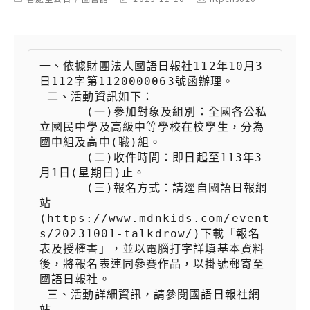
category:
last
author:
modified:
一、依據財團法人國語日報社112年10月3
日112字第1120000063號函辦理。

 二、活動資訊如下：

 　　  (一)參加對象及組別：全國各公私
立國民中學及高級中等學校在校學生，分為
國中組及高中(職)組。

 　　  (二)收件時間：即日起至113年3
月1日(星期日)止。

 　　  (三)報名方式：請逕自國語日報網
站
(https://www.mdnkids.com/event
s/20231001-talkdrow/)下載「報名
表及授權書」，並以電腦打字詳填基本資料
後，將報名表連同參賽作品，以掛號郵寄至
國語日報社。

 三、活動詳細資訊，請參閱國語日報社網
站