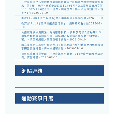
「教育部國民及學前教育署補助辦理原住民族語文教學作業實施要
點」第4點，業經本署於中華民國115年8月7日以臺教國署原字第
1155702447A號令修正發布，檢送發布令影本及行政規則修正規
定各1份
2026-08-10
本校115 年(土木工程職系)技士職務代理人甄選公告
2026-08-10
教育部「115年氣候變遷講習活動」，請踴躍報名參加
2026-08-
10
台南家專學校財團法人台南應用科技大學 與教育部合作辦理115
學年度教師產業研習計畫「AI驅動之智慧電商與視覺行銷實務研
習」，請鼓勵所屬人員踴躍報名參加。
2026-08-10
國立臺南第二高級中學承辦115學年度AI Agent教學應用與實作分
享研習實施計畫，請本校踴躍參加。
2026-08-10
臺東縣政府檢送全國中小學資訊應用競賽「116年度全國貓咪盃競
賽」實施計畫。
2026-08-10
網站連結
運動賽事日曆