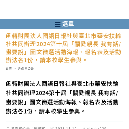
跳
轉
至
選單
主
函轉財團法人國語日報社與臺北市華安扶輪
要
社共同辦理2024第十屆「關愛親長 我有話/
內
畫要說」圖文徵選活動海報、報名表及活動
容
辦法各1份，請本校學生參與。
首頁
>
各處室公告
函轉財團法人國語日報社與臺北市華安扶輪
社共同辦理2024第十屆「關愛親長 我有話/
畫要說」圖文徵選活動海報、報名表及活動
辦法各1份，請本校學生參與。
Post
Post
Post
各處室公告
/
圖書館
2023-11-10
ntpehs020