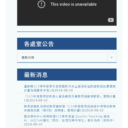
各處室公告
各
選取分類
處
室
公
告
最新消息
臺東縣115學年度學生音樂暨師生本土語及新住民語歌謠比賽實施
計畫及相關表件各1份
2026-08-10
「115年度教育部表揚人權及轉型正義教育推展貢獻獎」實施計畫
1份
2026-08-10
教育部國民及學前教育署辦理「116年度教育部高級中等學校教學
卓越獎初選（第6區）說明會」實施計畫1份
2026-08-10
歷史學科中心參與辦理115學年度當 Quality Teaching 遇見
AI：以QTxAI優化「西方／反西方與全球化」單元為例（如附件）
2026-08-10