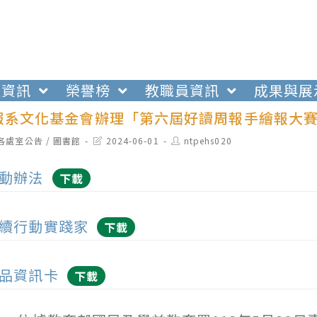
生資訊
榮譽榜
教職員資訊
成果與展
報系文化基金會辦理「第六屆好讀周報手繪報大賽
t
Post
Post
各處室公告
/
圖書館
2024-06-01
ntpehs020
egory:
last
author:
modified:
動辦法
下載
續行動實踐家
下載
品資訊卡
下載