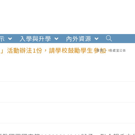
示
入學與升學
內外資源
」活動辦法1份，請學校鼓勵學生參加。
首頁
>
各處室公告