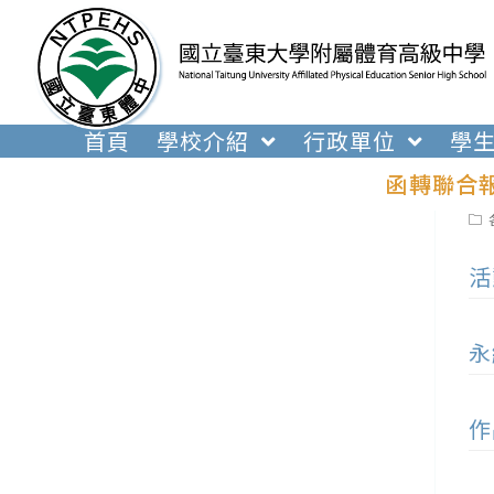
跳
轉
至
主
要
首頁
學校介紹
行政單位
學
內
函轉聯合
容
Pos
cat
活
永
作