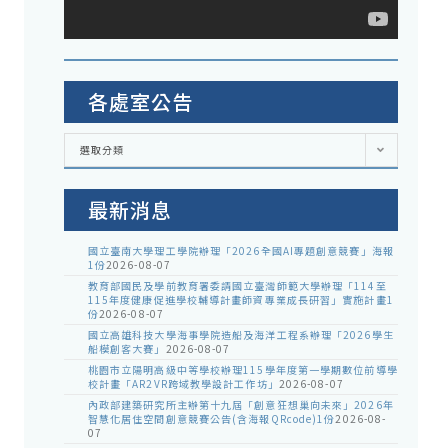
各處室公告
各
選取分類
處
室
公
告
最新消息
國立臺南大學理工學院辦理「2026全國AI專題創意競賽」海報
1份
2026-08-07
教育部國民及學前教育署委請國立臺灣師範大學辦理「114至
115年度健康促進學校輔導計畫師資專業成長研習」實施計畫1
份
2026-08-07
國立高雄科技大學海事學院造船及海洋工程系辦理「2026學生
船模創客大賽」
2026-08-07
桃園市立陽明高級中等學校辦理115學年度第一學期數位前導學
校計畫「AR2VR跨域教學設計工作坊」
2026-08-07
內政部建築研究所主辦第十九屆「創意狂想巢向未來」2026年
智慧化居住空間創意競賽公告(含海報QRcode)1份
2026-08-
07