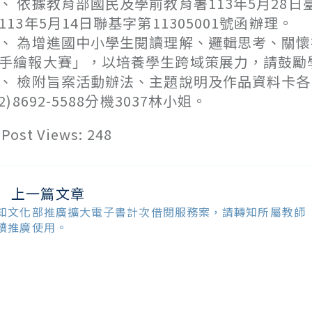
、 依據教育部國民及學前教育署113年5月28日臺
113年5月14日聯基字第11305001號函辦理。
、 為增進國中小學生閱讀理解、邏輯思考、關
手繪報大賽」，以培養學生跨域策展力，請鼓勵
、 檢附旨案活動辦法、主題說明及作品資料卡
02)8692-5588分機3037林小姐。
Post Views:
248
上一篇文章
ead
ore
知文化部推廣擴大電子書計次借閱服務案，請轉知所屬教師
ticles
讀推廣使用。