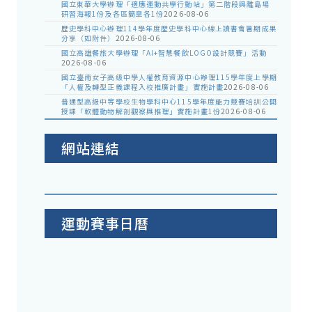
國立東華大學辦理「適應運動共學行動站」第二階段與離島場
研習海報1份及各區簡章各1份
2026-08-06
歷史學科中心辦理114學年度歷史學科中心線上讀書會暑期成果
分享（如附件）
2026-08-06
國立高雄餐旅大學辦理「AI+智慧餐飲LOGO設計競賽」活動
2026-08-06
國立臺南女子高級中學人權教育資源中心辦理115學年度上學期
「人權及轉型正義課程入校推廣計畫」實施計畫
2026-08-06
普通型高級中等學校生物學科中心115學年度能力競賽培訓公開
授課「軟體動物解剖觀察與推理」實施計畫1份
2026-08-06
網站連結
運動賽事日曆