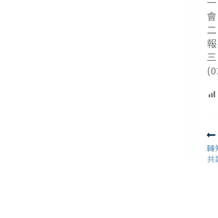
一
會
二
報
三
(
R
m
轉
ar
共