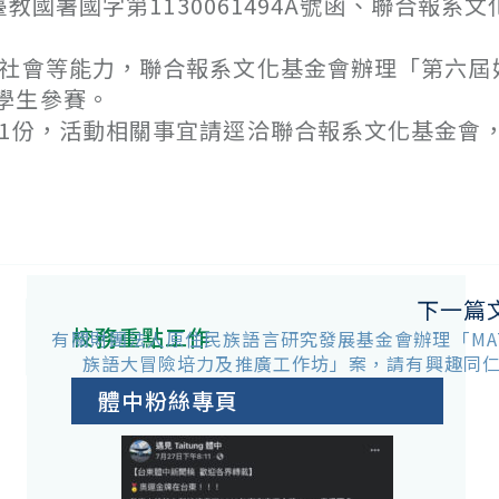
教國署國字第1130061494A號函、聯合報系文
懷社會等能力，聯合報系文化基金會辦理「第六屆
學生參賽。
各1份，活動相關事宜請逕洽聯合報系文化基金會
下一篇
校務重點工作
有關財團法人原住民族語言研究發展基金會辦理「MA
族語大冒險培力及推廣工作坊」案，請有興趣同
體中粉絲專頁