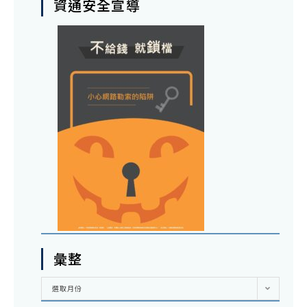
資通安全宣導
彙整
彙
選取月份
整