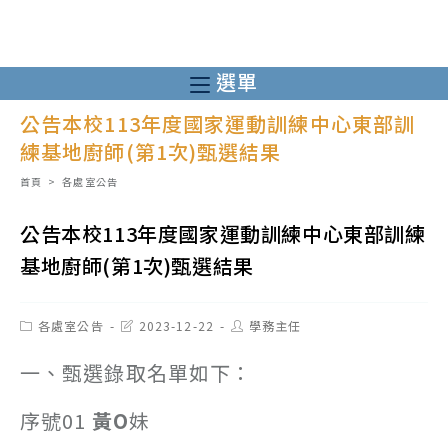
跳
轉
至
選單
主
公告本校113年度國家運動訓練中心東部訓
要
練基地廚師(第1次)甄選結果
內
容
首頁
>
各處室公告
公告本校113年度國家運動訓練中心東部訓練
基地廚師(第1次)甄選結果
Post
Post
Post
各處室公告
2023-12-22
學務主任
category:
last
author:
modified:
一、甄選錄取名單如下：
序號01
黃O
妹