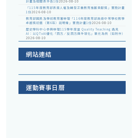
計畫及相關表件各1份
2026-08-10
「115年度教育部表揚人權及轉型正義教育推展貢獻獎」實施計畫
1份
2026-08-10
教育部國民及學前教育署辦理「116年度教育部高級中等學校教學
卓越獎初選（第6區）說明會」實施計畫1份
2026-08-10
歷史學科中心參與辦理115學年度當 Quality Teaching 遇見
AI：以QTxAI優化「西方／反西方與全球化」單元為例（如附件）
2026-08-10
網站連結
運動賽事日曆