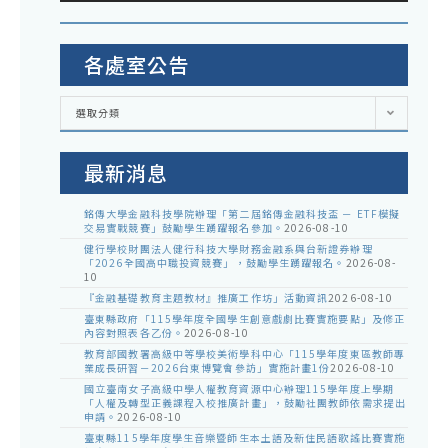
各處室公告
各
選取分類
處
室
公
告
最新消息
銘傳大學金融科技學院辦理「第二屆銘傳金融科技盃 － ETF模擬
交易實戰競賽」鼓勵學生踴躍報名參加。
2026-08-10
健行學校財團法人健行科技大學財務金融系與台新證券辦理
「2026全國高中職投資競賽」，鼓勵學生踴躍報名。
2026-08-
10
『金融基礎教育主題教材』推廣工作坊」活動資訊
2026-08-10
臺東縣政府「115學年度全國學生創意戲劇比賽實施要點」及修正
內容對照表各乙份。
2026-08-10
教育部國教署高級中等學校美術學科中心「115學年度東區教師專
業成長研習－2026台東博覽會參訪」實施計畫1份
2026-08-10
國立臺南女子高級中學人權教育資源中心辦理115學年度上學期
「人權及轉型正義課程入校推廣計畫」，鼓勵社團教師依需求提出
申請。
2026-08-10
臺東縣115學年度學生音樂暨師生本土語及新住民語歌謠比賽實施