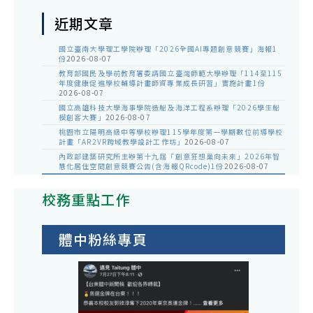
近期文章
國立臺南大學理工學院辦理「2026全國AI專題創意競賽」海報1
份
2026-08-07
教育部國民及學前教育署委請國立臺灣師範大學辦理「114至115
年度健康促進學校輔導計畫師資專業成長研習」實施計畫1份
2026-08-07
國立高雄科技大學海事學院造船及海洋工程系辦理「2026學生船
模創客大賽」
2026-08-07
桃園市立陽明高級中等學校辦理115學年度第一學期數位前導學校
計畫「AR2VR跨域教學設計工作坊」
2026-08-07
內政部建築研究所主辦第十九屆「創意狂想巢向未來」2026年智
慧化居住空間創意競賽公告(含海報QRcode)1份
2026-08-07
校務重點工作
體中粉絲專頁