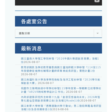
各處室公告
各
選取分類
處
室
公
告
最新消息
國立臺南大學理工學院辦理「2026全國AI專題創意競賽」海報1
份
2026-08-07
教育部國民及學前教育署委請國立臺灣師範大學辦理「114至115
年度健康促進學校輔導計畫師資專業成長研習」實施計畫1份
2026-08-07
國立高雄科技大學海事學院造船及海洋工程系辦理「2026學生船
模創客大賽」
2026-08-07
桃園市立陽明高級中等學校辦理115學年度第一學期數位前導學校
計畫「AR2VR跨域教學設計工作坊」
2026-08-07
內政部建築研究所主辦第十九屆「創意狂想巢向未來」2026年智
慧化居住空間創意競賽公告(含海報QRcode)1份
2026-08-07
國立東華大學辦理「適應運動共學行動站」第二階段與離島場研習
海報1份及各區簡章各1份
2026-08-06