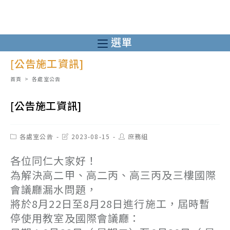
跳
轉
至
選單
主
[公告施工資訊]
要
內
首頁
>
各處室公告
容
[公告施工資訊]
Post
Post
Post
各處室公告
2023-08-15
庶務組
category:
last
author:
modified:
各位同仁大家好！
為解決高二甲、高二丙、高三丙及三樓國際
會議廳漏水問題，
將於8月22日至8月28日進行施工，屆時暫
停使用教室及國際會議廳：