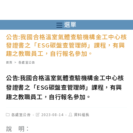
跳
轉
至
選單
主
公告:我國合格溫室氣體查驗機構金工中心核
要
發證書之「ESG碳盤查管理師」課程，有興
內
趣之教職員工，自行報名參加。
容
首頁
>
各處室公告
公告:我國合格溫室氣體查驗機構金工中心核
發證書之「ESG碳盤查管理師」課程，有興
趣之教職員工，自行報名參加。
Post
Post
Post
各處室公告
2023-08-14
資料組長
category:
last
author:
modified:
說 明：