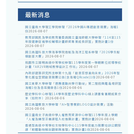
室
公
告
最新消息
國立臺南大學理工學院辦理「2026全國AI專題創意競賽」海報1
份
2026-08-07
教育部國民及學前教育署委請國立臺灣師範大學辦理「114至115
年度健康促進學校輔導計畫師資專業成長研習」實施計畫1份
2026-08-07
國立高雄科技大學海事學院造船及海洋工程系辦理「2026學生船
模創客大賽」
2026-08-07
桃園市立陽明高級中等學校辦理115學年度第一學期數位前導學校
計畫「AR2VR跨域教學設計工作坊」
2026-08-07
內政部建築研究所主辦第十九屆「創意狂想巢向未來」2026年智
慧化居住空間創意競賽公告(含海報QRcode)1份
2026-08-07
國立東華大學辦理「適應運動共學行動站」第二階段與離島場研習
海報1份及各區簡章各1份
2026-08-06
歷史學科中心辦理114學年度歷史學科中心線上讀書會暑期成果分
享（如附件）
2026-08-06
國立高雄餐旅大學辦理「AI+智慧餐飲LOGO設計競賽」活動
2026-08-06
國立臺南女子高級中學人權教育資源中心辦理115學年度上學期
「人權及轉型正義課程入校推廣計畫」實施計畫
2026-08-06
普通型高級中等學校生物學科中心115學年度能力競賽培訓公開授
課「軟體動物解剖觀察與推理」實施計畫1份
2026-08-06