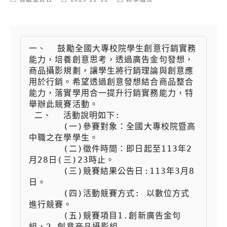
category:
last
author:
modified:
一、  鼓勵全國大專校院學生創意行銷實務
能力，培養創意思考，透過廣告金句發想，
商品攝影規劃，讓學生將行銷理論與創意應
用於行銷。希望透過創意發想結合商品整合
能力，落實學用合一提升行銷實務能力，特
舉辦此競賽活動。

 二、  活動說明如下:

 　　  (一)參賽對象：全國大專校院暨高
中職之在學學生。

 　　  (二)徵件時間：即日起至113年2
月28日(三)23時止。

 　　  (三)競賽結果公告日:113年3月8
日。

 　　  (四)活動競賽方式: 以數位方式
進行競賽。

 　　  (五)競賽項目1.創新廣告金句
組，2.創意商品攝影組
