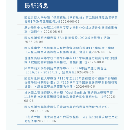
告
最新消息
國立東華大學辦理「適應運動共學行動站」第二階段與離島場研習
海報1份及各區簡章各1份
2026-08-06
歷史學科中心辦理114學年度歷史學科中心線上讀書會暑期成果分
享（如附件）
2026-08-06
國立高雄餐旅大學辦理「AI+智慧餐飲LOGO設計競賽」活動
2026-08-06
國立臺南女子高級中學人權教育資源中心辦理115學年度上學期
「人權及轉型正義課程入校推廣計畫」實施計畫
2026-08-06
普通型高級中等學校生物學科中心115學年度能力競賽培訓公開授
課「軟體動物解剖觀察與推理」實施計畫1份
2026-08-06
國立中山大學外國語文教學中心「2026年語文能力研習班
(2026/09 ~ 2026/12)」招生資訊
2026-08-06
國立彰化師範大學辦理「115年至116年普通暨技術型高中物理適
性教學教材開發計畫」之「115學年度全國高三暑假學測物理複習
計畫」，請高三學生踴躍報名參與。
2026-08-06
檢送國立臺灣師範大學辦理「Cool English 英語線上學習平臺
115年普技高教案簡報得獎作品實體分享會實施辦法」1份
2026-
08-06
國立高雄大學與泰國朱拉隆功大學合作辦理泰語能力檢定CU-
TFL
2026-08-06
「行政大樓三樓主計室外平台漏水整修一式」擬公開徵求原住民廠
商報價單
2026-08-06