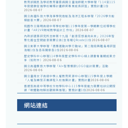
教育部國民及學前教育署委請國立臺灣師範大學辦理「114至115
年度健康促進學校輔導計畫師資專業成長研習」實施計畫1份
2026-08-07
國立高雄科技大學海事學院造船及海洋工程系辦理「2026學生船
模創客大賽」
2026-08-07
桃園市立陽明高級中等學校辦理115學年度第一學期數位前導學校
計畫「AR2VR跨域教學設計工作坊」
2026-08-07
內政部建築研究所主辦第十九屆「創意狂想巢向未來」2026年智
慧化居住空間創意競賽公告(含海報QRcode)1份
2026-08-07
國立東華大學辦理「適應運動共學行動站」第二階段與離島場研習
海報1份及各區簡章各1份
2026-08-06
歷史學科中心辦理114學年度歷史學科中心線上讀書會暑期成果分
享（如附件）
2026-08-06
國立高雄餐旅大學辦理「AI+智慧餐飲LOGO設計競賽」活動
2026-08-06
國立臺南女子高級中學人權教育資源中心辦理115學年度上學期
「人權及轉型正義課程入校推廣計畫」實施計畫
2026-08-06
普通型高級中等學校生物學科中心115學年度能力競賽培訓公開授
課「軟體動物解剖觀察與推理」實施計畫1份
2026-08-06
網站連結