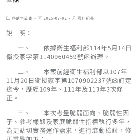
Post
Post
Post
各處室公告
2025-07-02
資料組長
category:
last
author:
modified:
說 明：
一、 依據衛生福利部114年5月14日
衛授家字第1140960459號函辦理。
二、 本案前經衛生福利部以107年
11月20日衛授家字第1070902237號函訂定
迄今，歷經109年、111年及113年3次修
正。
三、 本次考量脆弱面向、脆弱性因
子、參考樣態及家庭脆弱性指標執行多年，
為更貼切實務運作需求，進行滾動檢討，修
正重點如下：