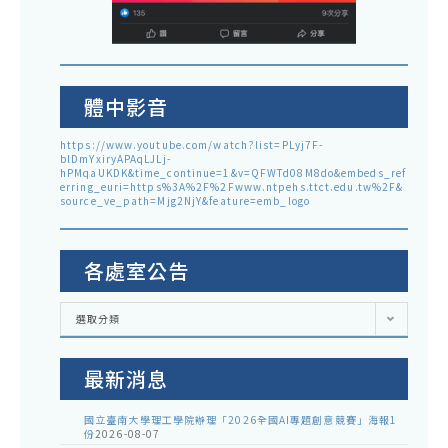
體中影音
https://www.youtube.com/watch?list=PLyj7F-
blDmYxiryAPAqLJLj-
hPMqaUKDK&time_continue=1&v=QFWTd08M8do&embeds_ref
erring_euri=https%3A%2F%2Fwww.ntpehs.ttct.edu.tw%2F&
source_ve_path=Mjg2NjY&feature=emb_logo
各處室公告
各
選取分類
處
室
公
告
最新消息
國立臺南大學理工學院辦理「2026全國AI專題創意競賽」海報1
份
2026-08-07