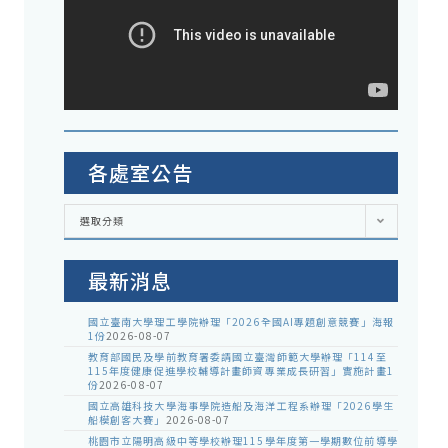
各處室公告
各
選取分類
處
室
公
告
最新消息
國立臺南大學理工學院辦理「2026全國AI專題創意競賽」海報
1份
2026-08-07
教育部國民及學前教育署委請國立臺灣師範大學辦理「114至
115年度健康促進學校輔導計畫師資專業成長研習」實施計畫1
份
2026-08-07
國立高雄科技大學海事學院造船及海洋工程系辦理「2026學生
船模創客大賽」
2026-08-07
桃園市立陽明高級中等學校辦理115學年度第一學期數位前導學