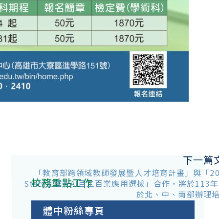
下一篇
「教育部跨領域教師發展暨人才培育計畫」與「2024
校務重點工作
Stars生成式AI百工百業應用選拔」合作，將於113年
於北、中、南部辦理
體中粉絲專頁