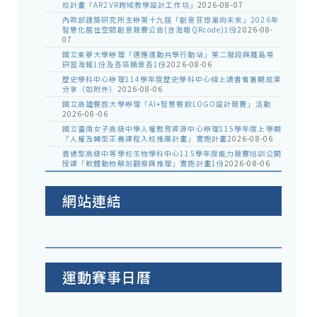
校計畫「AR2VR跨域教學設計工作坊」
2026-08-07
內政部建築研究所主辦第十九屆「創意狂想巢向未來」2026年
智慧化居住空間創意競賽公告(含海報QRcode)1份
2026-08-
07
國立東華大學辦理「適應運動共學行動站」第二階段與離島場
研習海報1份及各區簡章各1份
2026-08-06
歷史學科中心辦理114學年度歷史學科中心線上讀書會暑期成果
分享（如附件）
2026-08-06
國立高雄餐旅大學辦理「AI+智慧餐飲LOGO設計競賽」活動
2026-08-06
國立臺南女子高級中學人權教育資源中心辦理115學年度上學期
「人權及轉型正義課程入校推廣計畫」實施計畫
2026-08-06
普通型高級中等學校生物學科中心115學年度能力競賽培訓公開
授課「軟體動物解剖觀察與推理」實施計畫1份
2026-08-06
網站連結
運動賽事日曆