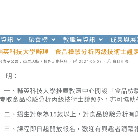
生資訊
榮譽榜
教職員資訊
成果與展
輔英科技大學辦理「食品檢驗分析丙級技術士證
t
Post
Post
各處室公告
/
學生活動
/
校外活動訊息
2024-05-08
資料組長
egory:
last
author:
modified:
說 明：
、輔英科技大學推廣教育中心開設「食品檢驗
考取食品檢驗分析丙級技術士證照外，亦可協助
、招生對象為15歲以上，對食品檢驗分析有
、課程即日起開放報名，歡迎有興趣者踴躍報