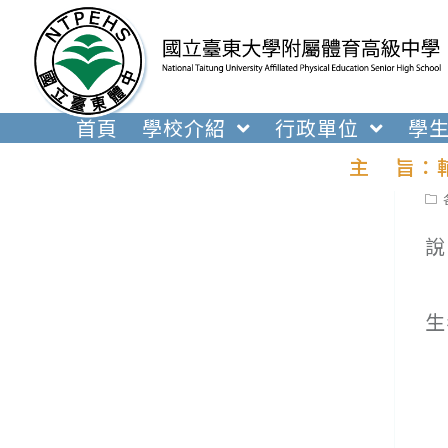
跳
轉
至
主
要
首頁
學校介紹
行政單位
學
內
主 旨：
容
Pos
cat
一
生
二
三