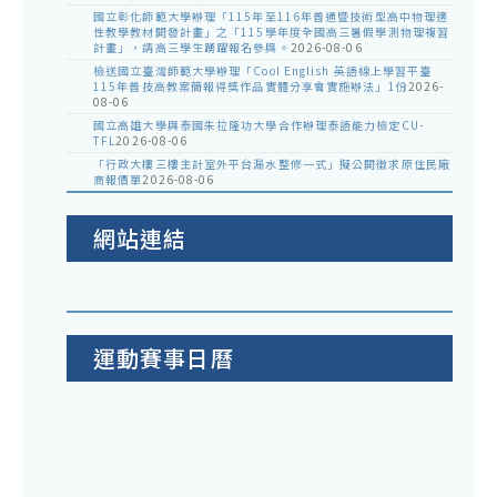
國立彰化師範大學辦理「115年至116年普通暨技術型高中物理適
性教學教材開發計畫」之「115學年度全國高三暑假學測物理複習
計畫」，請高三學生踴躍報名參與。
2026-08-06
檢送國立臺灣師範大學辦理「Cool English 英語線上學習平臺
115年普技高教案簡報得獎作品實體分享會實施辦法」1份
2026-
08-06
國立高雄大學與泰國朱拉隆功大學合作辦理泰語能力檢定CU-
TFL
2026-08-06
「行政大樓三樓主計室外平台漏水整修一式」擬公開徵求原住民廠
商報價單
2026-08-06
網站連結
運動賽事日曆