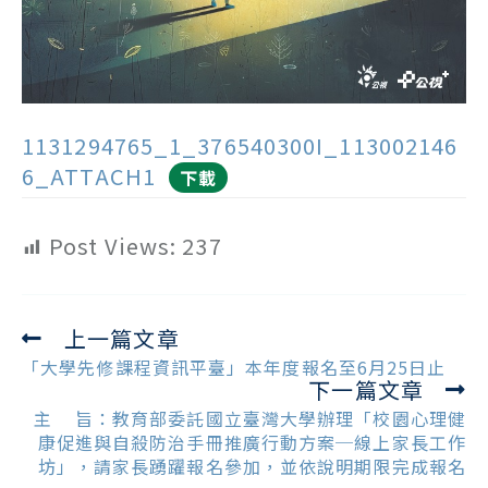
1131294765_1_376540300I_113002146
6_ATTACH1
下載
Post Views:
237
上一篇文章
Read
more
「大學先修課程資訊平臺」本年度報名至6月25日止
下一篇文章
articles
主 旨：教育部委託國立臺灣大學辦理「校園心理健
康促進與自殺防治手冊推廣行動方案─線上家長工作
坊」，請家長踴躍報名參加，並依說明期限完成報名