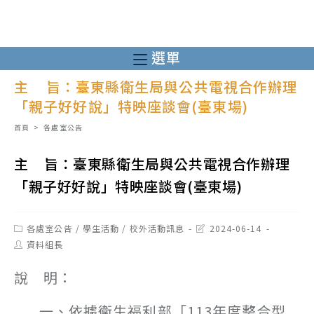
跳
轉
至
選單
主
主 旨：臺東縣衛生局與公共電視合作辦理
要
「親子好好說」特映座談會(臺東場)
內
容
首頁
>
各處室公告
主 旨：臺東縣衛生局與公共電視合作辦理
「親子好好說」特映座談會(臺東場)
Post
Post
各處室公告
/
學生活動
/
校外活動訊息
2024-06-14
category:
last
Post
資料組長
modified:
author:
說 明：
一、依據衛生福利部「113年度整合型