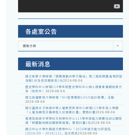
各處室公告
各
選取分類
處
室
公
告
最新消息
國立東華大學辦理「適應運動共學行動站」第二階段與離島場研習
海報1份及各區簡章各1份
2026-08-06
歷史學科中心辦理114學年度歷史學科中心線上讀書會暑期成果分
享（如附件）
2026-08-06
國立高雄餐旅大學辦理「AI+智慧餐飲LOGO設計競賽」活動
2026-08-06
國立臺南女子高級中學人權教育資源中心辦理115學年度上學期
「人權及轉型正義課程入校推廣計畫」實施計畫
2026-08-06
普通型高級中等學校生物學科中心115學年度能力競賽培訓公開授
課「軟體動物解剖觀察與推理」實施計畫1份
2026-08-06
國立中山大學外國語文教學中心「2026年語文能力研習班
(2026/09 ~ 2026/12)」招生資訊
2026-08-06