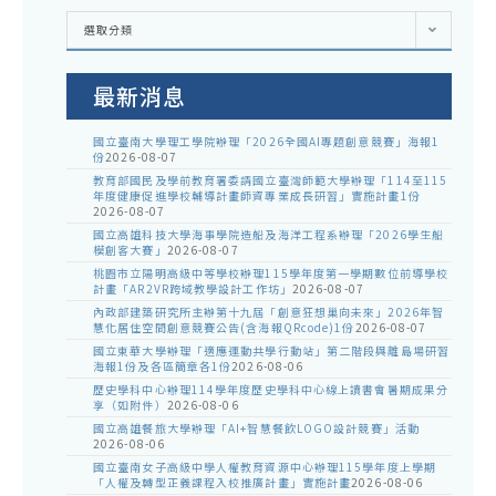
各
選取分類
處
室
公
告
最新消息
國立臺南大學理工學院辦理「2026全國AI專題創意競賽」海報1
份
2026-08-07
教育部國民及學前教育署委請國立臺灣師範大學辦理「114至115
年度健康促進學校輔導計畫師資專業成長研習」實施計畫1份
2026-08-07
國立高雄科技大學海事學院造船及海洋工程系辦理「2026學生船
模創客大賽」
2026-08-07
桃園市立陽明高級中等學校辦理115學年度第一學期數位前導學校
計畫「AR2VR跨域教學設計工作坊」
2026-08-07
內政部建築研究所主辦第十九屆「創意狂想巢向未來」2026年智
慧化居住空間創意競賽公告(含海報QRcode)1份
2026-08-07
國立東華大學辦理「適應運動共學行動站」第二階段與離島場研習
海報1份及各區簡章各1份
2026-08-06
歷史學科中心辦理114學年度歷史學科中心線上讀書會暑期成果分
享（如附件）
2026-08-06
國立高雄餐旅大學辦理「AI+智慧餐飲LOGO設計競賽」活動
2026-08-06
國立臺南女子高級中學人權教育資源中心辦理115學年度上學期
「人權及轉型正義課程入校推廣計畫」實施計畫
2026-08-06