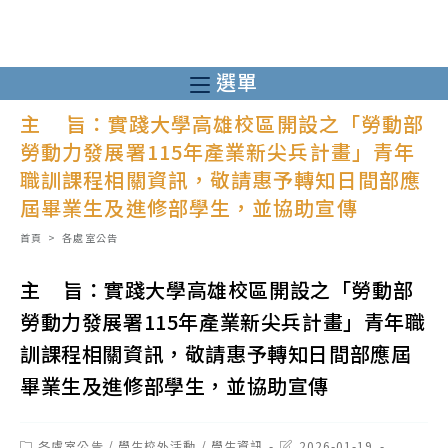
跳
轉
至
選單
主
主 旨：實踐大學高雄校區開設之「勞動部
要
勞動力發展署115年產業新尖兵計畫」青年
內
職訓課程相關資訊，敬請惠予轉知日間部應
容
屆畢業生及進修部學生，並協助宣傳
首頁
>
各處室公告
主 旨：實踐大學高雄校區開設之「勞動部
勞動力發展署115年產業新尖兵計畫」青年職
訓課程相關資訊，敬請惠予轉知日間部應屆
畢業生及進修部學生，並協助宣傳
Post
Post
各處室公告
/
學生校外活動
/
學生資訊
2026-01-19