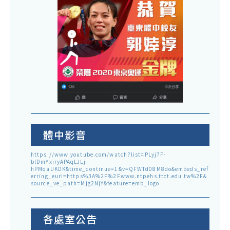
體中影音
https://www.youtube.com/watch?list=PLyj7F-
blDmYxiryAPAqLJLj-
hPMqaUKDK&time_continue=1&v=QFWTd08M8do&embeds_ref
erring_euri=https%3A%2F%2Fwww.ntpehs.ttct.edu.tw%2F&
source_ve_path=Mjg2NjY&feature=emb_logo
各處室公告