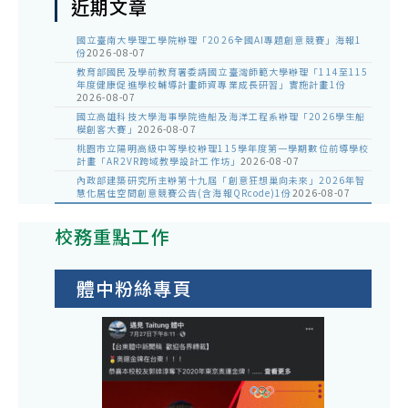
近期文章
國立臺南大學理工學院辦理「2026全國AI專題創意競賽」海報1
份
2026-08-07
教育部國民及學前教育署委請國立臺灣師範大學辦理「114至115
年度健康促進學校輔導計畫師資專業成長研習」實施計畫1份
2026-08-07
國立高雄科技大學海事學院造船及海洋工程系辦理「2026學生船
模創客大賽」
2026-08-07
桃園市立陽明高級中等學校辦理115學年度第一學期數位前導學校
計畫「AR2VR跨域教學設計工作坊」
2026-08-07
內政部建築研究所主辦第十九屆「創意狂想巢向未來」2026年智
慧化居住空間創意競賽公告(含海報QRcode)1份
2026-08-07
校務重點工作
體中粉絲專頁