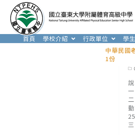
跳
轉
至
主
要
首頁
學校介紹
行政單位
學
內
中華民國
容
1份
Pos
cat
說
一
二
動
2
三