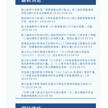
國立東華大學辦理「適應運動共學行動站」第二階段與離島場
研習海報1份及各區簡章各1份
2026-08-06
歷史學科中心辦理114學年度歷史學科中心線上讀書會暑期成果
分享（如附件）
2026-08-06
國立高雄餐旅大學辦理「AI+智慧餐飲LOGO設計競賽」活動
2026-08-06
國立臺南女子高級中學人權教育資源中心辦理115學年度上學期
「人權及轉型正義課程入校推廣計畫」實施計畫
2026-08-06
普通型高級中等學校生物學科中心115學年度能力競賽培訓公開
授課「軟體動物解剖觀察與推理」實施計畫1份
2026-08-06
國立中山大學外國語文教學中心「2026年語文能力研習班
(2026/09 ~ 2026/12)」招生資訊
2026-08-06
國立彰化師範大學辦理「115年至116年普通暨技術型高中物理
適性教學教材開發計畫」之「115學年度全國高三暑假學測物理
複習計畫」，請高三學生踴躍報名參與。
2026-08-06
檢送國立臺灣師範大學辦理「Cool English 英語線上學習平臺
115年普技高教案簡報得獎作品實體分享會實施辦法」1份
2026-08-06
國立高雄大學與泰國朱拉隆功大學合作辦理泰語能力檢定CU-
TFL
2026-08-06
「行政大樓三樓主計室外平台漏水整修一式」擬公開徵求原住
民廠商報價單
2026-08-06