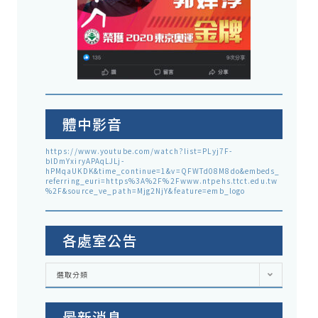
體中影音
https://www.youtube.com/watch?list=PLyj7F-
blDmYxiryAPAqLJLj-
hPMqaUKDK&time_continue=1&v=QFWTd08M8do&embeds_
referring_euri=https%3A%2F%2Fwww.ntpehs.ttct.edu.tw
%2F&source_ve_path=Mjg2NjY&feature=emb_logo
各處室公告
各
選取分類
處
室
公
告
最新消息