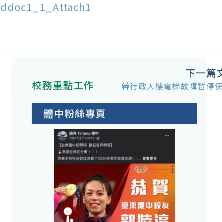
ddoc1_1_Attach1
下一篇
校務重點工作
🚧行政大樓電梯故障暫停使
體中粉絲專頁