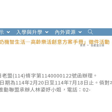
示
入學與升學
內外資源
爺奶機智生活—高齡樂活創意方案手冊」徵件活動
首頁
>
各處室公告
盟(114)脩字第1140000122號函辦理。
為114年2月20日至114年7月18日止。倘對
動聯盟承辦人林姿妤小姐，電話：02-