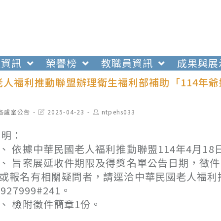
生資訊
榮譽榜
教職員資訊
成果與展
老人福利推動聯盟辦理衛生福利部補助「114年
t
Post
Post
各處室公告
2025-04-23
ntpehs033
egory:
last
author:
modified:
 明：
、 依據中華民國老人福利推動聯盟114年4月18日老
、 旨案展延收件期限及得獎名單公告日期，徵件日期
或報名有相關疑問者，請逕洽中華民國老人福利推
5927999#241。
、 檢附徵件簡章1份。