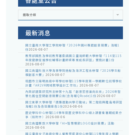
各處室公告
各
選取分類
處
室
公
告
最新消息
國立臺南大學理工學院辦理「2026全國AI專題創意競賽」海報1
份
2026-08-07
教育部國民及學前教育署委請國立臺灣師範大學辦理「114至115
年度健康促進學校輔導計畫師資專業成長研習」實施計畫1份
2026-08-07
國立高雄科技大學海事學院造船及海洋工程系辦理「2026學生船
模創客大賽」
2026-08-07
桃園市立陽明高級中等學校辦理115學年度第一學期數位前導學校
計畫「AR2VR跨域教學設計工作坊」
2026-08-07
內政部建築研究所主辦第十九屆「創意狂想巢向未來」2026年智
慧化居住空間創意競賽公告(含海報QRcode)1份
2026-08-07
國立東華大學辦理「適應運動共學行動站」第二階段與離島場研習
海報1份及各區簡章各1份
2026-08-06
歷史學科中心辦理114學年度歷史學科中心線上讀書會暑期成果分
享（如附件）
2026-08-06
國立高雄餐旅大學辦理「AI+智慧餐飲LOGO設計競賽」活動
2026-08-06
國立臺南女子高級中學人權教育資源中心辦理115學年度上學期