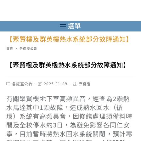
跳
轉
至
選單
主
【聚賢樓及群英樓熱水系統部分故障通知】
要
內
首頁
>
各處室公告
容
【聚賢樓及群英樓熱水系統部分故障通知】
Post
Post
Post
各處室公告
2025-01-09
庶務組
category:
last
author:
modified:
有關聚賢樓地下室高頻異音，經查為2顆熱
水馬達其中1顆故障，造成熱水回水（循
環）系統有高頻異音，因修繕處理須備料時
間及全校停水約3日，為避免影響各同仁安
寧，目前暫時將熱水回水系統關閉，預計寒