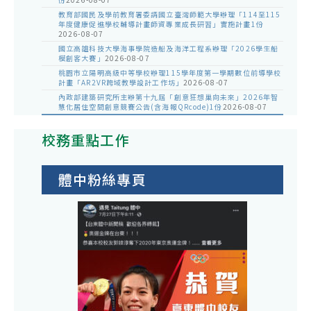
教育部國民及學前教育署委請國立臺灣師範大學辦理「114至115
年度健康促進學校輔導計畫師資專業成長研習」實施計畫1份
2026-08-07
國立高雄科技大學海事學院造船及海洋工程系辦理「2026學生船
模創客大賽」
2026-08-07
桃園市立陽明高級中等學校辦理115學年度第一學期數位前導學校
計畫「AR2VR跨域教學設計工作坊」
2026-08-07
內政部建築研究所主辦第十九屆「創意狂想巢向未來」2026年智
慧化居住空間創意競賽公告(含海報QRcode)1份
2026-08-07
校務重點工作
體中粉絲專頁