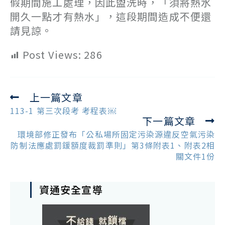
假期間施工處理，因此盥洗時，「須將熱水
開久一點才有熱水」，這段期間造成不便還
請見諒。
Post Views:
286
上一篇文章
Read
more
113-1 第三次段考 考程表￼
下一篇文章
articles
環境部修正發布「公私場所固定污染源違反空氣污染
防制法應處罰鍰額度裁罰準則」第3條附表1、附表2相
關文件1份
資通安全宣導