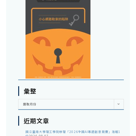
彙整
彙
選取月份
整
近期文章
國立臺南大學理工學院辦理「2026全國AI專題創意競賽」海報1
份
2026-08-07