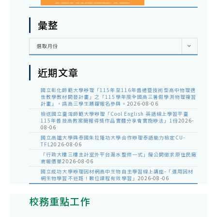
彙整
彙
選取月份
整
近期文章
國立彰化師範大學辦理「115年至116年普通暨技術型高中物理適
性教學教材開發計畫」之「115學年度全國高三暑假學測物理複習
計畫」，請高三學生踴躍報名參與。
2026-08-06
檢送國立臺灣師範大學辦理「Cool English 英語線上學習平臺
115年普技高教案簡報得獎作品實體分享會實施辦法」1份
2026-
08-06
國立高雄大學與泰國朱拉隆功大學合作辦理泰語能力檢定CU-
TFL
2026-08-06
「行政大樓三樓主計室外平台漏水整修一式」擬公開徵求原住民廠
商報價單
2026-08-06
國立成功大學辦理因材網高中生物自主學習線上講座-「運用因材
網生物學習不迷路！數位課程有效學習」
2026-08-06
校務重點工作