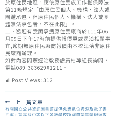
於原住民地區，應依原住民族工作權保障法
第11條規定「由原住民個人、機構、法人或
團體承包。但原住民個人、機構、法人或團
體無法承包者，不在此限」。
二、歡迎有意願承攬原住民廠商於111年06
月09日下午17時前提供報價單或逕洽相關事
宜,逾期無原住民廠商報價由本校逕洽非原住
民廠商辦理。
如對內容問題逕洽教務處黃柏尊組長詢問，
電話089-383629#1211。
Post Views:
312
上一篇文章
Read
more
有關國立公共資訊圖書館提供免費數位資源及電子書
articles
乙案，請高級中等以下各級學校踴躍申請集體辦理數