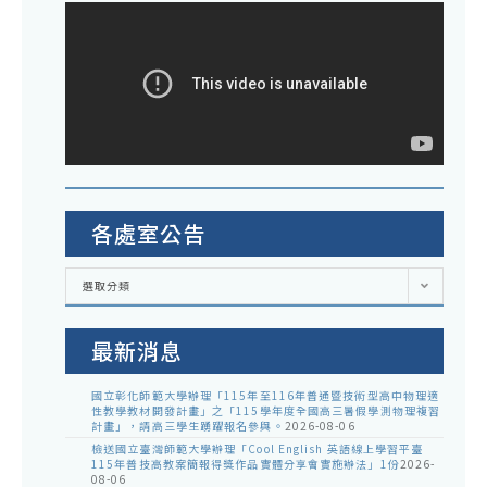
各處室公告
各
選取分類
處
室
公
告
最新消息
國立彰化師範大學辦理「115年至116年普通暨技術型高中物理適
性教學教材開發計畫」之「115學年度全國高三暑假學測物理複習
計畫」，請高三學生踴躍報名參與。
2026-08-06
檢送國立臺灣師範大學辦理「Cool English 英語線上學習平臺
115年普技高教案簡報得獎作品實體分享會實施辦法」1份
2026-
08-06