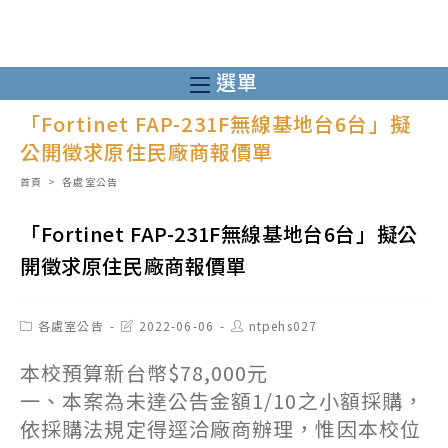
跳
轉
至
選單
主
「Fortinet FAP-231F無線基地台6台」擬
要
公開徵求原住民廠商報價單
內
容
首頁
>
各處室公告
「Fortinet FAP-231F無線基地台6台」擬公
開徵求原住民廠商報價單
Post
Post
Post
各處室公告
2022-06-06
ntpehs027
category:
last
author:
modified:
本校預算新台幣$78,000元
一、本案為未達公告金額1/10之小額採購，
依採購法規定得逕洽廠商辦理，惟因本校位