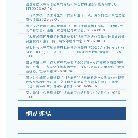
國立高雄大學與泰國朱拉隆功大學合作辦理泰語能力檢定CU-
TFL
2026-08-06
「行政大樓三樓主計室外平台漏水整修一式」擬公開徵求原住民廠
商報價單
2026-08-06
國立成功大學辦理因材網高中生物自主學習線上講座-「運用因材
網生物學習不迷路！數位課程有效學習」
2026-08-06
「教育部國民及學前教育署辦理116年度高級中等學校教學卓越獎
初選實施計畫」1份，請教師踴躍報名。
2026-08-06
崑山科技大學互動媒體與數位娛樂系舉辦「2026 AI(Generative
AI Planning and Applications)國際證照教師研習營」
2026-
08-06
國立清華大學竹師教育學院辦理「2026第十七屆教育創新國際學
術研討會——多元協作與永續共好～從科技創新到人本實踐的教育
新視野」徵稿資訊
2026-08-06
國立彰化師範大學辦理「115年至116年普通暨技術型高中物理適
性教學教材開發計畫」之「物理暑假自主學習啟航站」，請學生
（含升高一新生）踴躍報名參加。
2026-08-06
歷史學科中心參與辦理115學年度台語片影史（如附件）
2026-
08-06
網站連結