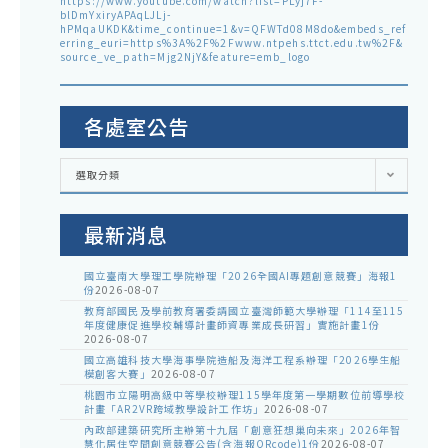
https://www.youtube.com/watch?list=PLyj7F-
blDmYxiryAPAqLJLj-
hPMqaUKDK&time_continue=1&v=QFWTd08M8do&embeds_ref
erring_euri=https%3A%2F%2Fwww.ntpehs.ttct.edu.tw%2F&
source_ve_path=Mjg2NjY&feature=emb_logo
各處室公告
各
選取分類
處
室
公
告
最新消息
國立臺南大學理工學院辦理「2026全國AI專題創意競賽」海報1
份
2026-08-07
教育部國民及學前教育署委請國立臺灣師範大學辦理「114至115
年度健康促進學校輔導計畫師資專業成長研習」實施計畫1份
2026-08-07
國立高雄科技大學海事學院造船及海洋工程系辦理「2026學生船
模創客大賽」
2026-08-07
桃園市立陽明高級中等學校辦理115學年度第一學期數位前導學校
計畫「AR2VR跨域教學設計工作坊」
2026-08-07
內政部建築研究所主辦第十九屆「創意狂想巢向未來」2026年智
慧化居住空間創意競賽公告(含海報QRcode)1份
2026-08-07