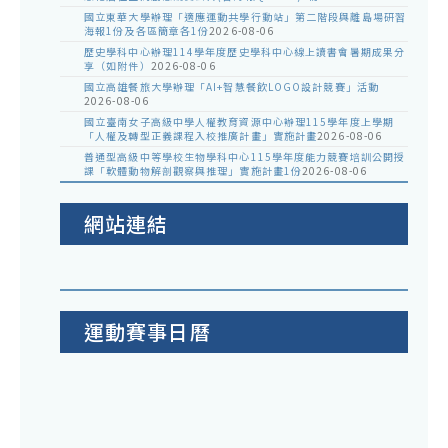
國立東華大學辦理「適應運動共學行動站」第二階段與離島場研習
海報1份及各區簡章各1份
2026-08-06
歷史學科中心辦理114學年度歷史學科中心線上讀書會暑期成果分
享（如附件）
2026-08-06
國立高雄餐旅大學辦理「AI+智慧餐飲LOGO設計競賽」活動
2026-08-06
國立臺南女子高級中學人權教育資源中心辦理115學年度上學期
「人權及轉型正義課程入校推廣計畫」實施計畫
2026-08-06
普通型高級中等學校生物學科中心115學年度能力競賽培訓公開授
課「軟體動物解剖觀察與推理」實施計畫1份
2026-08-06
網站連結
運動賽事日曆