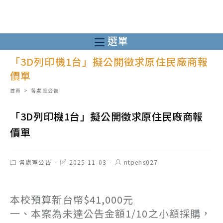
跳
轉
至
選單
主
「3D列印機1台」擬公開徵求原住民廠商報
要
價單
內
容
首頁
>
各處室公告
「3D列印機1台」擬公開徵求原住民廠商報
價單
Post
Post
Post
各處室公告
2025-11-03
ntpehs027
category:
last
author:
modified:
本校預算新台幣$41,000元
一、本案為未達公告金額1/10之小額採購，