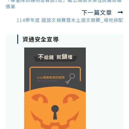
「舉重隊訓練用營養品1批」擬公開徵求原住民廠商報
articles
價單
下一篇文章
114學年度 國語文競賽暨本土語文競賽_場地排配
資通安全宣導