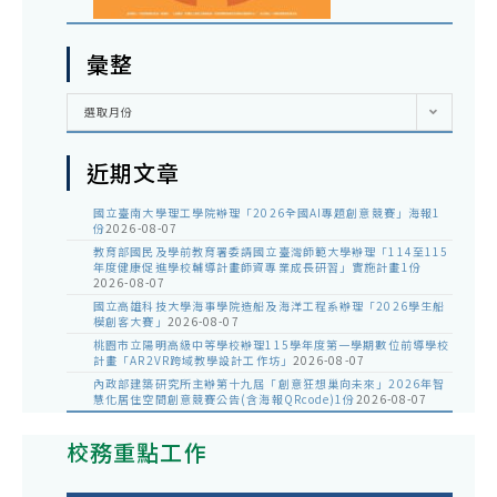
彙整
彙
選取月份
整
近期文章
國立臺南大學理工學院辦理「2026全國AI專題創意競賽」海報1
份
2026-08-07
教育部國民及學前教育署委請國立臺灣師範大學辦理「114至115
年度健康促進學校輔導計畫師資專業成長研習」實施計畫1份
2026-08-07
國立高雄科技大學海事學院造船及海洋工程系辦理「2026學生船
模創客大賽」
2026-08-07
桃園市立陽明高級中等學校辦理115學年度第一學期數位前導學校
計畫「AR2VR跨域教學設計工作坊」
2026-08-07
內政部建築研究所主辦第十九屆「創意狂想巢向未來」2026年智
慧化居住空間創意競賽公告(含海報QRcode)1份
2026-08-07
校務重點工作