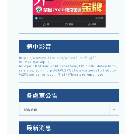
體中影音
https://www.youtube.com/watch?list=PLyj7F-
blDmYxiryAPAqLJLj-
hPMqaUKDK&time_continue=1&v=QFWTd08M8do&embeds_
referring_euri=https%3A%2F%2Fwww.ntpehs.ttct.edu.tw
%2F&source_ve_path=Mjg2NjY&feature=emb_logo
各處室公告
各
選取分類
處
室
公
告
最新消息