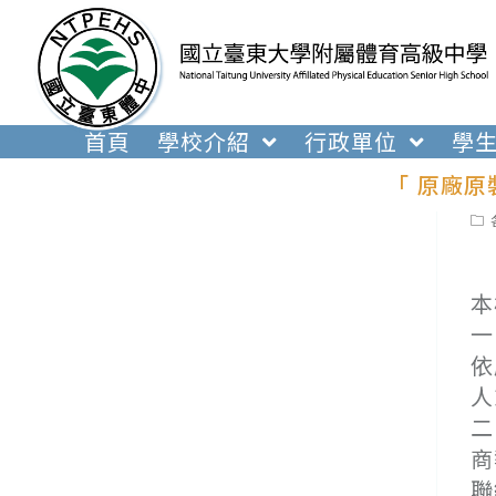
跳
轉
至
主
要
首頁
學校介紹
行政單位
學
內
「 原廠
容
Pos
cat
本
一
依
人
二
商
聯