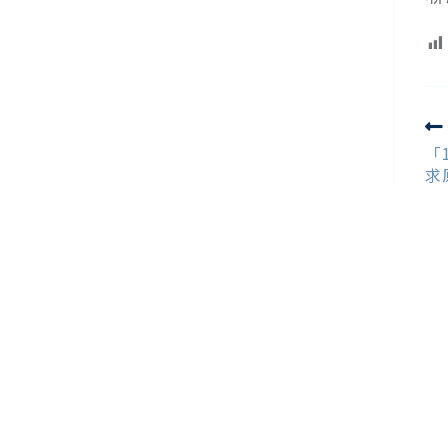
R
m
「
ar
求