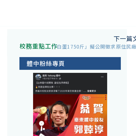
下一篇
校務重點工作
「白蛋1750斤」擬公開徵求原住民
體中粉絲專頁