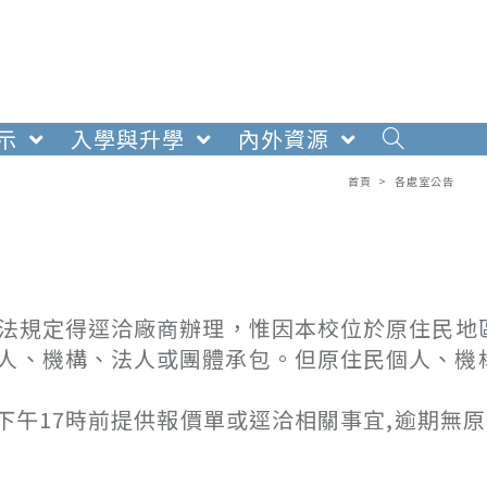
示
入學與升學
內外資源
首頁
>
各處室公告
購法規定得逕洽廠商辦理，惟因本校位於原住民地
個人、機構、法人或團體承包。但原住民個人、機
日下午17時前提供報價單或逕洽相關事宜,逾期無