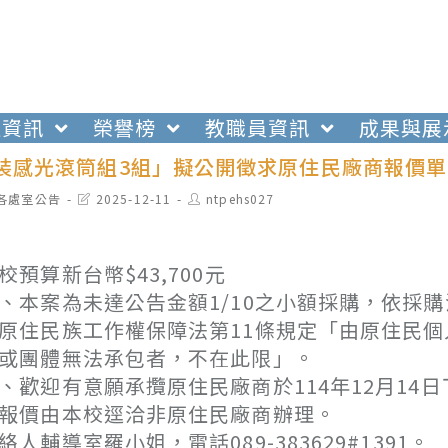
生資訊
榮譽榜
教職員資訊
成果與展
原裝感光滾筒組3組」擬公開徵求原住民廠商報價單
t
Post
Post
各處室公告
2025-12-11
ntpehs027
egory:
last
author:
modified:
校預算新台幣$43,700元
、本案為未達公告金額1/10之小額採購，依採
原住民族工作權保障法第11條規定「由原住民
或團體無法承包者，不在此限」。
、歡迎有意願承攬原住民廠商於114年12月14
報價由本校逕洽非原住民廠商辦理。
絡人輔導室羅小姐，電話089-383629#1391。