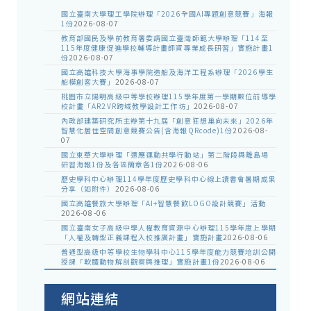
國立臺南大學理工學院辦理「2026全國AI專題創意競賽」海報
1份
2026-08-07
教育部國民及學前教育署委請國立臺灣師範大學辦理「114至
115年度健康促進學校輔導計畫師資專業成長研習」實施計畫1
份
2026-08-07
國立高雄科技大學海事學院造船及海洋工程系辦理「2026學生
船模創客大賽」
2026-08-07
桃園市立陽明高級中等學校辦理115學年度第一學期數位前導學
校計畫「AR2VR跨域教學設計工作坊」
2026-08-07
內政部建築研究所主辦第十九屆「創意狂想巢向未來」2026年
智慧化居住空間創意競賽公告(含海報QRcode)1份
2026-08-
07
國立東華大學辦理「適應運動共學行動站」第二階段與離島場
研習海報1份及各區簡章各1份
2026-08-06
歷史學科中心辦理114學年度歷史學科中心線上讀書會暑期成果
分享（如附件）
2026-08-06
國立高雄餐旅大學辦理「AI+智慧餐飲LOGO設計競賽」活動
2026-08-06
國立臺南女子高級中學人權教育資源中心辦理115學年度上學期
「人權及轉型正義課程入校推廣計畫」實施計畫
2026-08-06
普通型高級中等學校生物學科中心115學年度能力競賽培訓公開
授課「軟體動物解剖觀察與推理」實施計畫1份
2026-08-06
網站連結