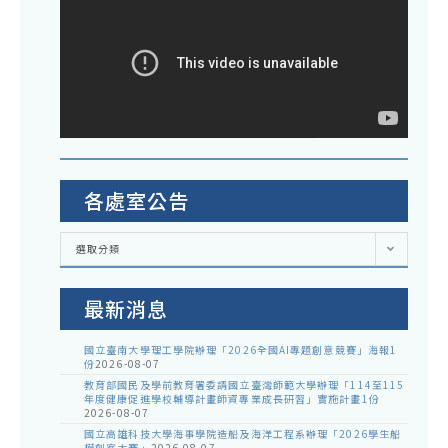
各處室公告
各
選取分類
處
室
公
告
最新消息
國立臺南大學理工學院辦理「2026全國AI專題創意競賽」海報1
份
2026-08-07
教育部國民及學前教育署委請國立臺灣師範大學辦理「114至115
年度健康促進學校輔導計畫師資專業成長研習」實施計畫1份
2026-08-07
國立高雄科技大學海事學院造船及海洋工程系辦理「2026學生船
模創客大賽」
2026-08-07