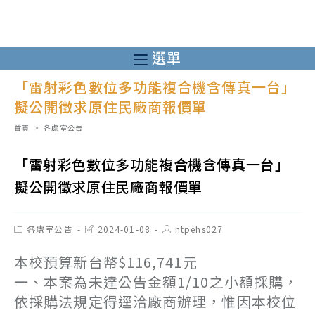
跳
轉
至
選單
主
「雷射彩色數位多功能複合機含傳真一台」
要
擬公開徵求原住民廠商報價單
內
容
首頁
>
各處室公告
「雷射彩色數位多功能複合機含傳真一台」
擬公開徵求原住民廠商報價單
Post
Post
Post
各處室公告
2024-01-08
ntpehs027
category:
last
author:
modified:
本校預算新台幣$116,741元
一、本案為未達公告金額1/10之小額採購，
依採購法規定得逕洽廠商辦理，惟因本校位