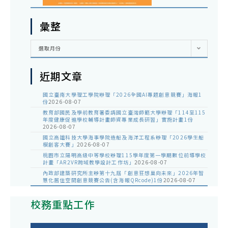
彙整
彙
選取月份
整
近期文章
國立臺南大學理工學院辦理「2026全國AI專題創意競賽」海報1
份
2026-08-07
教育部國民及學前教育署委請國立臺灣師範大學辦理「114至115
年度健康促進學校輔導計畫師資專業成長研習」實施計畫1份
2026-08-07
國立高雄科技大學海事學院造船及海洋工程系辦理「2026學生船
模創客大賽」
2026-08-07
桃園市立陽明高級中等學校辦理115學年度第一學期數位前導學校
計畫「AR2VR跨域教學設計工作坊」
2026-08-07
內政部建築研究所主辦第十九屆「創意狂想巢向未來」2026年智
慧化居住空間創意競賽公告(含海報QRcode)1份
2026-08-07
校務重點工作