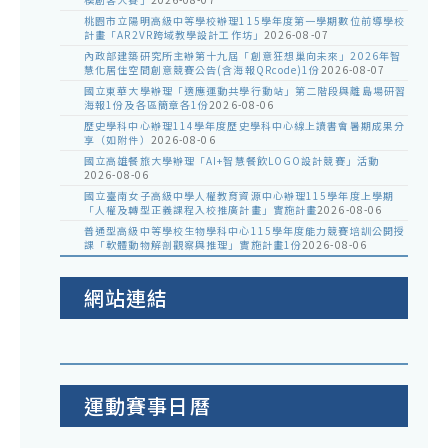
桃園市立陽明高級中等學校辦理115學年度第一學期數位前導學校
計畫「AR2VR跨域教學設計工作坊」
2026-08-07
內政部建築研究所主辦第十九屆「創意狂想巢向未來」2026年智
慧化居住空間創意競賽公告(含海報QRcode)1份
2026-08-07
國立東華大學辦理「適應運動共學行動站」第二階段與離島場研習
海報1份及各區簡章各1份
2026-08-06
歷史學科中心辦理114學年度歷史學科中心線上讀書會暑期成果分
享（如附件）
2026-08-06
國立高雄餐旅大學辦理「AI+智慧餐飲LOGO設計競賽」活動
2026-08-06
國立臺南女子高級中學人權教育資源中心辦理115學年度上學期
「人權及轉型正義課程入校推廣計畫」實施計畫
2026-08-06
普通型高級中等學校生物學科中心115學年度能力競賽培訓公開授
課「軟體動物解剖觀察與推理」實施計畫1份
2026-08-06
網站連結
運動賽事日曆