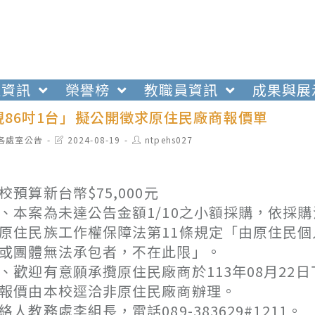
生資訊
榮譽榜
教職員資訊
成果與展
視86吋1台」擬公開徵求原住民廠商報價單
t
Post
Post
各處室公告
2024-08-19
ntpehs027
egory:
last
author:
modified:
校預算新台幣$75,000元
、本案為未達公告金額1/10之小額採購，依採
原住民族工作權保障法第11條規定「由原住民
或團體無法承包者，不在此限」。
、歡迎有意願承攬原住民廠商於113年08月22
報價由本校逕洽非原住民廠商辦理。
絡人教務處李組長，電話089-383629#1211。