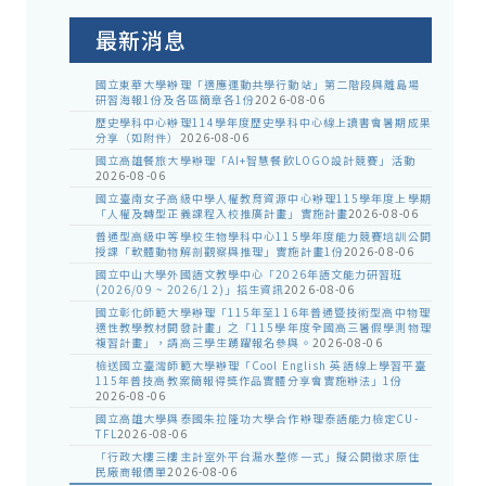
公
告
最新消息
國立東華大學辦理「適應運動共學行動站」第二階段與離島場
研習海報1份及各區簡章各1份
2026-08-06
歷史學科中心辦理114學年度歷史學科中心線上讀書會暑期成果
分享（如附件）
2026-08-06
國立高雄餐旅大學辦理「AI+智慧餐飲LOGO設計競賽」活動
2026-08-06
國立臺南女子高級中學人權教育資源中心辦理115學年度上學期
「人權及轉型正義課程入校推廣計畫」實施計畫
2026-08-06
普通型高級中等學校生物學科中心115學年度能力競賽培訓公開
授課「軟體動物解剖觀察與推理」實施計畫1份
2026-08-06
國立中山大學外國語文教學中心「2026年語文能力研習班
(2026/09 ~ 2026/12)」招生資訊
2026-08-06
國立彰化師範大學辦理「115年至116年普通暨技術型高中物理
適性教學教材開發計畫」之「115學年度全國高三暑假學測物理
複習計畫」，請高三學生踴躍報名參與。
2026-08-06
檢送國立臺灣師範大學辦理「Cool English 英語線上學習平臺
115年普技高教案簡報得獎作品實體分享會實施辦法」1份
2026-08-06
國立高雄大學與泰國朱拉隆功大學合作辦理泰語能力檢定CU-
TFL
2026-08-06
「行政大樓三樓主計室外平台漏水整修一式」擬公開徵求原住
民廠商報價單
2026-08-06