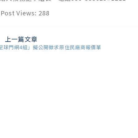
Post Views:
288
上一篇文章
ead
ore
足球門網4組」擬公開徵求原住民廠商報價單
ticles