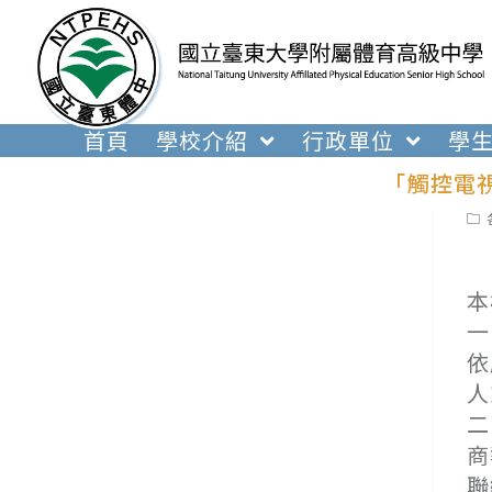
跳
轉
至
主
要
首頁
學校介紹
行政單位
學
內
「觸控電
容
Pos
cat
本
一
依
人
二
商
聯