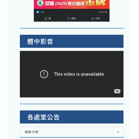
體中影音
各處室公告
各
選取分類
處
室