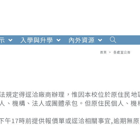
示
入學與升學
內外資源
首頁
>
各處室公告
購法規定得逕洽廠商辦理，惟因本校位於原住民地
個人、機構、法人或團體承包。但原住民個人、機
日下午17時前提供報價單或逕洽相關事宜,逾期無