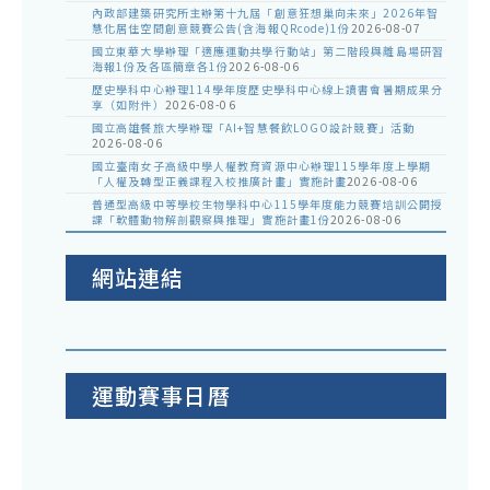
內政部建築研究所主辦第十九屆「創意狂想巢向未來」2026年智
慧化居住空間創意競賽公告(含海報QRcode)1份
2026-08-07
國立東華大學辦理「適應運動共學行動站」第二階段與離島場研習
海報1份及各區簡章各1份
2026-08-06
歷史學科中心辦理114學年度歷史學科中心線上讀書會暑期成果分
享（如附件）
2026-08-06
國立高雄餐旅大學辦理「AI+智慧餐飲LOGO設計競賽」活動
2026-08-06
國立臺南女子高級中學人權教育資源中心辦理115學年度上學期
「人權及轉型正義課程入校推廣計畫」實施計畫
2026-08-06
普通型高級中等學校生物學科中心115學年度能力競賽培訓公開授
課「軟體動物解剖觀察與推理」實施計畫1份
2026-08-06
網站連結
運動賽事日曆