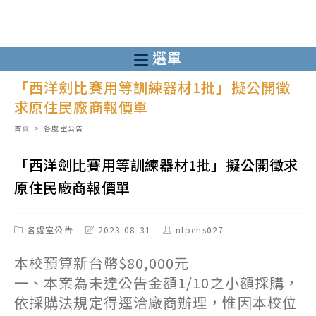
跳
轉
至
選單
主
「西洋劍比賽用等訓練器材1批」擬公開徵
要
求原住民廠商報價單
內
容
首頁
>
各處室公告
「西洋劍比賽用等訓練器材1批」擬公開徵求
原住民廠商報價單
Post
Post
Post
各處室公告
2023-08-31
ntpehs027
category:
last
author:
modified:
本校預算新台幣$80,000元
一、本案為未達公告金額1/10之小額採購，
依採購法規定得逕洽廠商辦理，惟因本校位