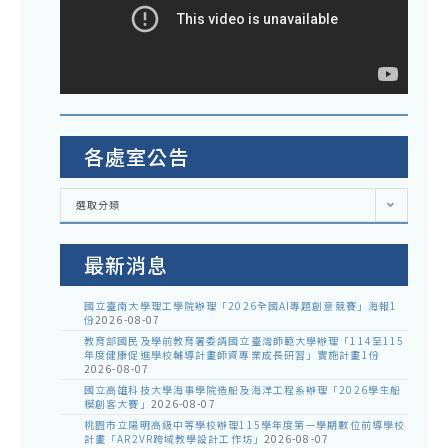
各處室公告
各
選取分類
處
室
公
告
最新消息
國立臺南大學理工學院辦理「2026全國AI專題創意競賽」海報1
份
2026-08-07
教育部國民及學前教育署委請國立臺灣師範大學辦理「114至115
年度健康促進學校輔導計畫師資專業成長研習」實施計畫1份
2026-08-07
國立高雄科技大學海事學院造船及海洋工程系辦理「2026學生船
模創客大賽」
2026-08-07
桃園市立陽明高級中等學校辦理115學年度第一學期數位前導學校
計畫「AR2VR跨域教學設計工作坊」
2026-08-07