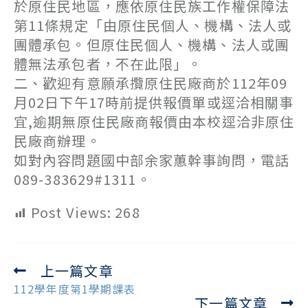
於原住民地區，應依原住民族工作權保障法
第11條規定「由原住民個人、機構、法人或
團體承包。但原住民個人、機構、法人或團
體無法承包者，不在此限」。
二、歡迎有意願承攬原住民廠商於112年09
月02日下午17時前提供報價單或逕洽相關事
宜,逾期無原住民廠商報價由本校逕洽非原住
民廠商辦理。
如對內容問題國中部余家蕙幹事詢問，電話
089-383629#1311。
Post Views:
268
上一篇文章
Read
more
112學年度第1學期課表
下一篇文章
articles