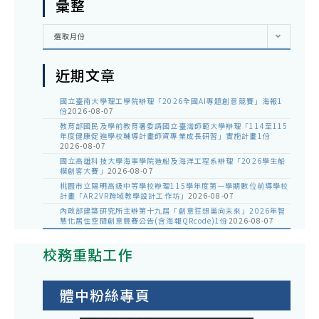
彙整
彙
選取月份
整
近期文章
國立臺南大學理工學院辦理「2026全國AI專題創意競賽」海報1
份
2026-08-07
教育部國民及學前教育署委請國立臺灣師範大學辦理「114至115
年度健康促進學校輔導計畫師資專業成長研習」實施計畫1份
2026-08-07
國立高雄科技大學海事學院造船及海洋工程系辦理「2026學生船
模創客大賽」
2026-08-07
桃園市立陽明高級中等學校辦理115學年度第一學期數位前導學校
計畫「AR2VR跨域教學設計工作坊」
2026-08-07
內政部建築研究所主辦第十九屆「創意狂想巢向未來」2026年智
慧化居住空間創意競賽公告(含海報QRcode)1份
2026-08-07
校務重點工作
體中粉絲專頁